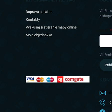
t
i
Vložte 
Doprava a platba
e
e-shope
Kontakty
Vyskúšaj si stieranie mapy online
EMAIL
Moja objednávka
Vložení
Prihl
KON
o
0