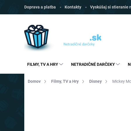
Prejsť
Doprava a platba
Kontakty
Vyskúšaj si stieranie
na
obsah
FILMY, TV A HRY
NETRADIČNÉ DARČEKY
N
Domov
Filmy, TV a Hry
Disney
Mickey Mo
Neohodnotené
Podrobnosti hodnoten
AKCIA
TIP
VÝPREDAJ
TOP CENA
VIAC ZA MENEJ