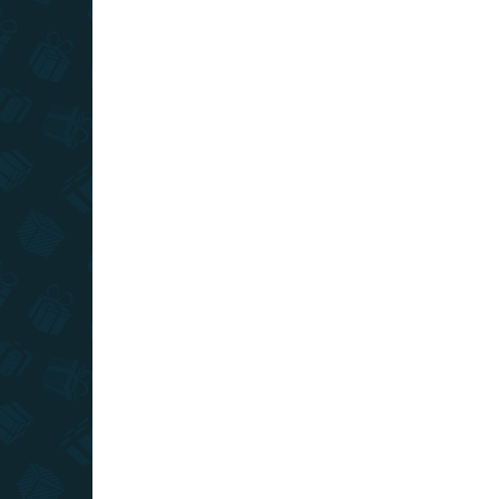
AKCIA
VÝPREDAJ
TOP CENA
VIAC ZA MENEJ
SKLADOM
(2 KS)
Mickey Mouse - sada 2
peračníkov Minnie
€2,19
−
+
Do košíka