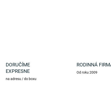
Vložte si písacie potreby do
motívom Minnie.
DETAILNÉ INFORMÁCIE
DORUČÍME
RODINNÁ FIRM
EXPRESNE
Od roku 2009
na adresu / do boxu