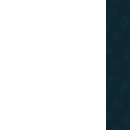
026
MOŽNOSTI DORUČENIA
€2,79
/ ks
€2,23
/ ks
€1,95
/ ks
€1,81
/ ks
€1,67
/ ks
Ušetríte
€0
Pridať do košíka