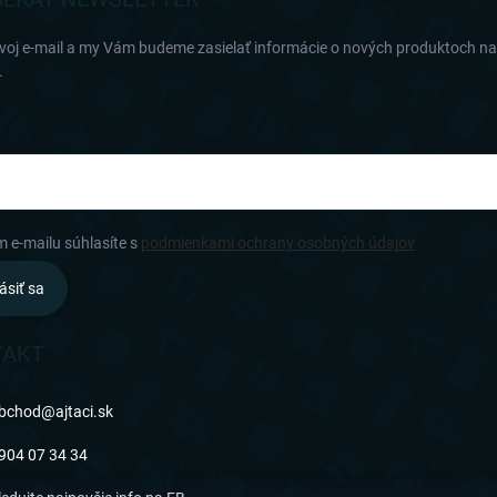
svoj e-mail a my Vám budeme zasielať informácie o nových produktoch n
.
m e-mailu súhlasíte s
podmienkami ochrany osobných údajov
ásiť sa
TAKT
bchod
@
ajtaci.sk
904 07 34 34