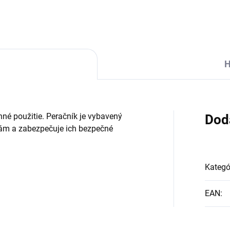
H
nné použitie. Peračník je vybavený
Dod
rám a zabezpečuje ich bezpečné
Kategó
EAN
: