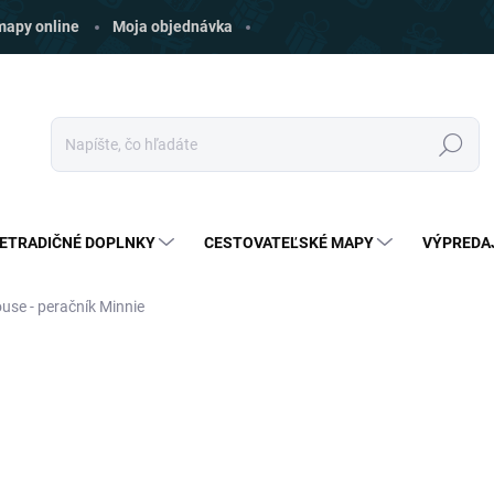
 mapy online
Moja objednávka
Hľadať
ETRADIČNÉ DOPLNKY
CESTOVATEĽSKÉ MAPY
VÝPREDA
use - peračník Minnie
ia
ZNAČKA:
CERDA
€10
€2,79