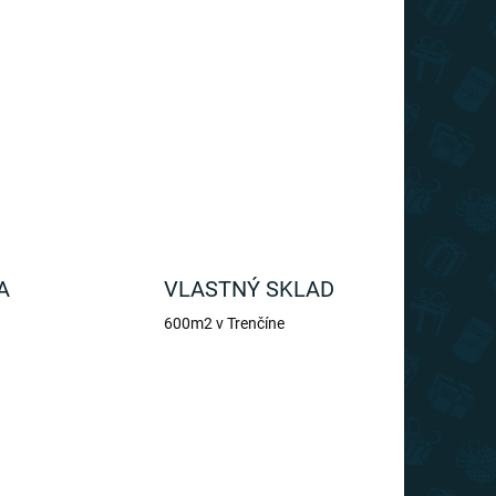
 tohto krásneho rozprávkového peračníka s
OPÝTAŤ SA
A
VLASTNÝ SKLAD
600m2 v Trenčíne