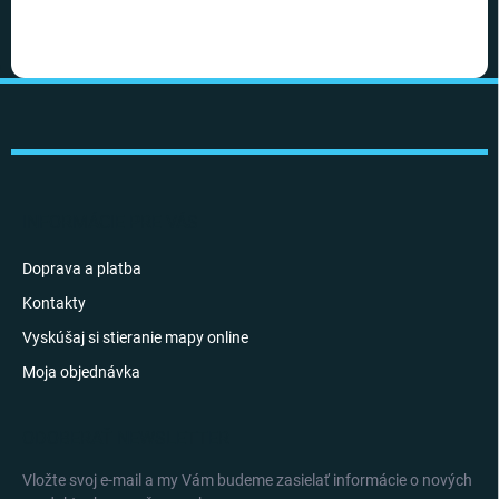
Z
á
p
ä
t
i
INFORMÁCIE PRE VÁS
e
Doprava a platba
Kontakty
Vyskúšaj si stieranie mapy online
Moja objednávka
ODOBERAŤ NEWSLETTER
Vložte svoj e-mail a my Vám budeme zasielať informácie o nových