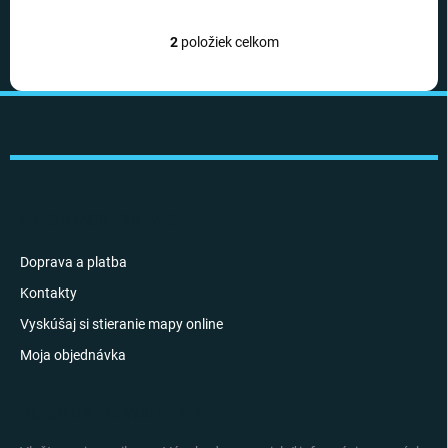
2
položiek celkom
O
v
l
Z
á
á
d
a
p
c
ä
i
t
e
i
INFORMÁCIE PRE VÁS
p
e
r
v
Doprava a platba
k
Kontakty
y
v
Vyskúšaj si stieranie mapy online
ý
p
Moja objednávka
i
s
u
ODOBERAŤ NEWSLETTER