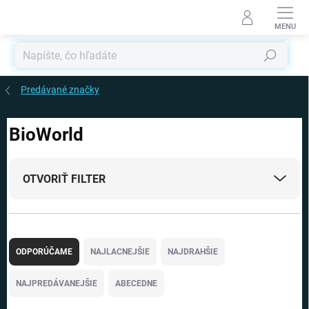
Prejsť
na
obsah
Hľadať
Predávané značky
BioWorld
OTVORIŤ FILTER
R
a
ODPORÚČAME
NAJLACNEJŠIE
NAJDRAHŠIE
d
e
NAJPREDÁVANEJŠIE
ABECEDNE
n