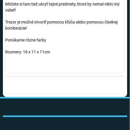
Môžete si tam tiež ukryť tajné predmety, ktoré by nemal nikto iný
vidieť!
Trezor je možné otvoriť pomocou kľúča alebo pomocou číselnej
kombinácie!
Ponúkame rôzne farby
Rozmery:
16 x 11 x 11cm
Z
á
p
ä
t