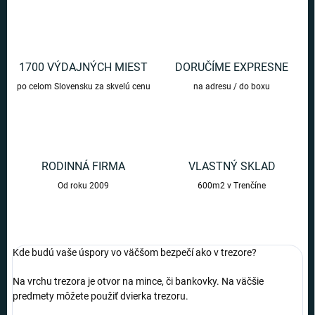
1700 VÝDAJNÝCH MIEST
DORUČÍME EXPRESNE
po celom Slovensku za skvelú cenu
na adresu / do boxu
RODINNÁ FIRMA
VLASTNÝ SKLAD
Od roku 2009
600m2 v Trenčíne
Kde budú vaše úspory vo väčšom bezpečí ako v trezore?
Na vrchu trezora je otvor na mince, či bankovky. Na väčšie
predmety môžete použiť dvierka trezoru.