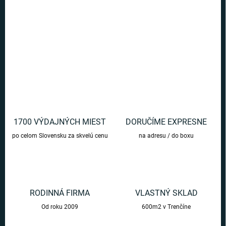
Rúško na tvár - Vesmír S
DETAILNÉ INFORMÁCIE
OPÝTAŤ SA
1700 VÝDAJNÝCH MIEST
DORUČÍME EXPRESNE
po celom Slovensku za skvelú cenu
na adresu / do boxu
RODINNÁ FIRMA
VLASTNÝ SKLAD
Od roku 2009
600m2 v Trenčíne