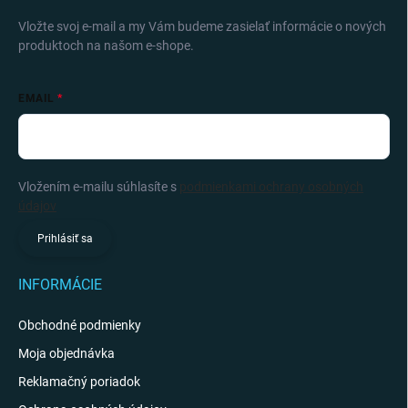
Vložte svoj e-mail a my Vám budeme zasielať informácie o nových
produktoch na našom e-shope.
EMAIL
Vložením e-mailu súhlasíte s
podmienkami ochrany osobných
údajov
Prihlásiť sa
INFORMÁCIE
Obchodné podmienky
Moja objednávka
Reklamačný poriadok