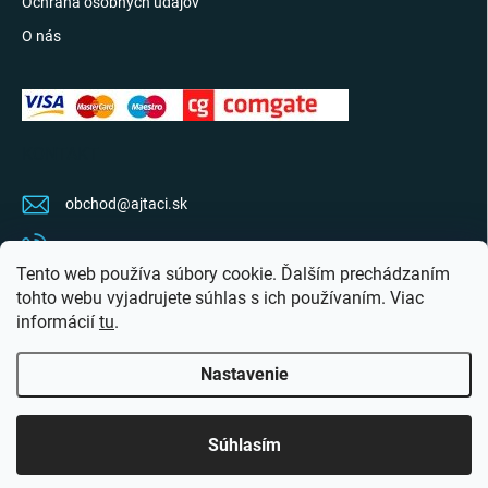
Ochrana osobných údajov
O nás
KONTAKT
obchod
@
ajtaci.sk
0904 07 34 34
Tento web používa súbory cookie. Ďalším prechádzaním
Sledujte najnovšie info na FB
tohto webu vyjadrujete súhlas s ich používaním. Viac
informácií
tu
.
ajtaci.sk/
Nastavenie
Copyright 2026
Ajťáci.sk
. Všetky práva vyhradené.
Upraviť nastavenie cookies
Súhlasím
Vytvoril Shoptet