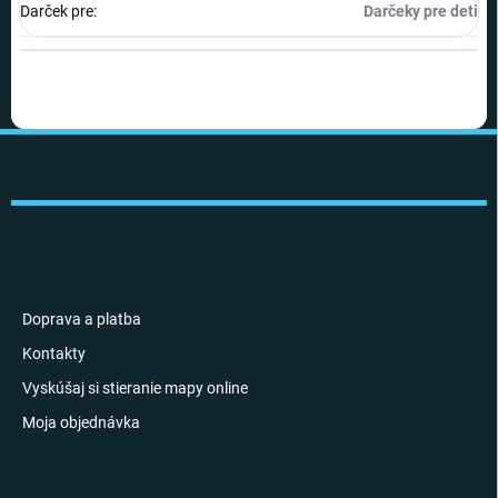
Darček pre
:
Darčeky pre deti
Z
á
p
ä
t
i
INFORMÁCIE PRE VÁS
e
Doprava a platba
Kontakty
Vyskúšaj si stieranie mapy online
Moja objednávka
ODOBERAŤ NEWSLETTER