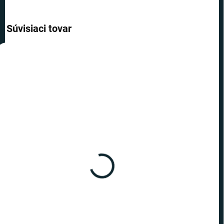
Súvisiaci tovar
AKCIA
AKCIA
TOP CENA
TOP CENA
VIAC ZA MENEJ
VIAC ZA MENEJ
SKLADOM
SKLADOM
(2 KS)
(2 KS)
Rúško na tvár - Tiger L
Rúško na tvár - Xmas S
€4,19
€4,19
−
+
−
+