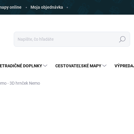
 mapy online
Moja objednávka
Hľadať
ETRADIČNÉ DOPLNKY
CESTOVATEĽSKÉ MAPY
VÝPREDA
emo - 3D hrnček Nemo
ia
ZNAČKA:
HALFMOONBAY
€23
€21,49