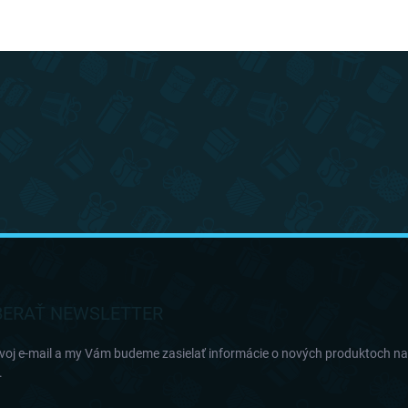
ERAŤ NEWSLETTER
svoj e-mail a my Vám budeme zasielať informácie o nových produktoch n
.