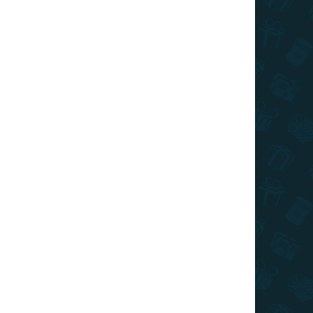
026
MOŽNOSTI DORUČENIA
€21,49
/ ks
€17,19
/ ks
€15,04
/ ks
€13,97
/ ks
€12,89
/ ks
Ušetríte
€0
Pridať do košíka