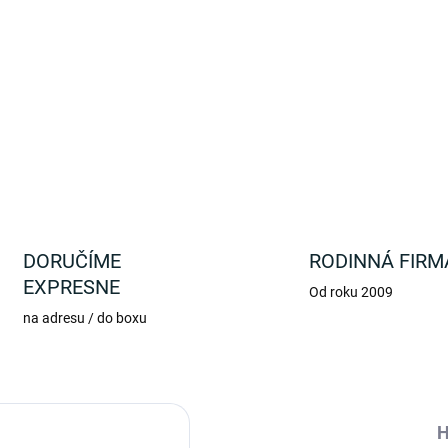
Pohodlne sa usaďte a relaxu
týmto krásnych hrnčekom N
DETAILNÉ INFORMÁCIE
DORUČÍME
RODINNÁ FIRM
EXPRESNE
Od roku 2009
na adresu / do boxu
H