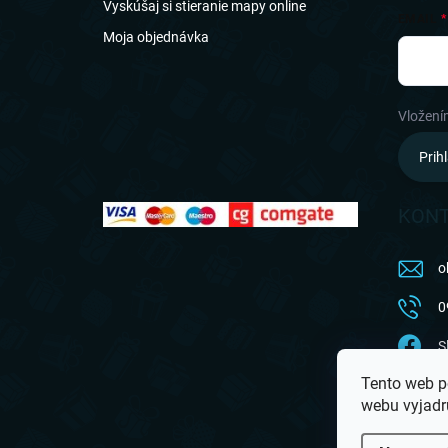
Vyskúšaj si stieranie mapy online
EMAIL
Moja objednávka
Vložení
Prihl
KON
o
0
S
Tento web p
a
webu vyjadru