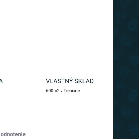
jte s príjemným horúcim nápojom v ruke spolu s
emo.
OPÝTAŤ SA
A
VLASTNÝ SKLAD
600m2 v Trenčíne
odnotenie