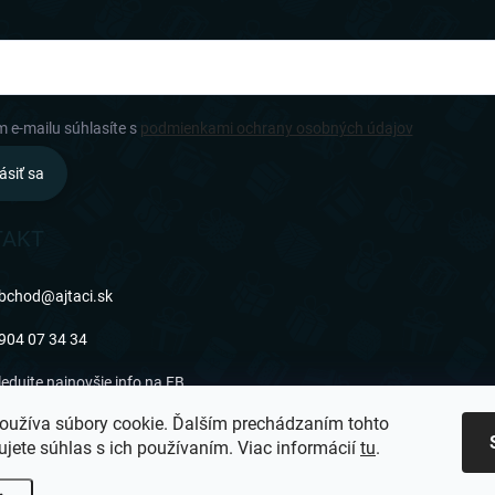
m e-mailu súhlasíte s
podmienkami ochrany osobných údajov
ásiť sa
TAKT
bchod
@
ajtaci.sk
904 07 34 34
ledujte najnovšie info na FB
oužíva súbory cookie. Ďalším prechádzaním tohto
jtaci.sk/
jete súhlas s ich používaním. Viac informácií
tu
.