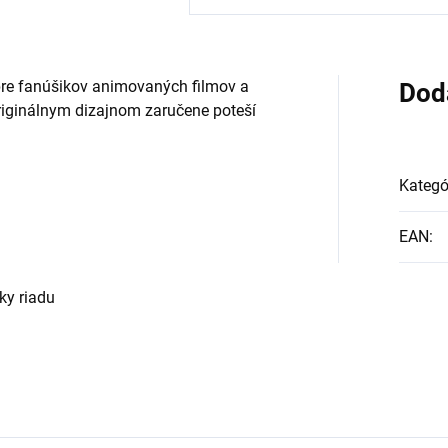
re fanúšikov animovaných filmov a
Dod
riginálnym dizajnom zaručene poteší
Kategó
EAN
:
ky riadu