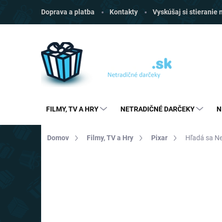
Prejsť
Doprava a platba
Kontakty
Vyskúšaj si stieranie
na
obsah
FILMY, TV A HRY
NETRADIČNÉ DARČEKY
N
Domov
Filmy, TV a Hry
Pixar
Hľadá sa N
Neohodnotené
Podrobnosti hodnoten
AKCIA
TIP
TOP CENA
VIAC ZA MENEJ