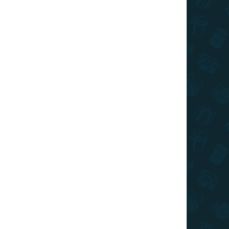
026
MOŽNOSTI DORUČENIA
€1,99
/ ks
€1,59
/ ks
€1,39
/ ks
€1,29
/ ks
€1,19
/ ks
Ušetríte
€0
Pridať do košíka