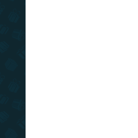
AKCIA
AKCIA
TOP CENA
TOP CE
VIAC ZA MENEJ
VIAC Z
SKLADOM
(>10 KS)
Balón - zelené
Bal
šampanské XL
ša
€1,99
€1
−
+
Do košíka