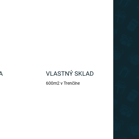
ktu s rozmerom až 80cm !
OPÝTAŤ SA
A
VLASTNÝ SKLAD
600m2 v Trenčíne