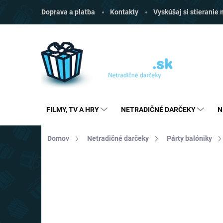
Prejsť
Doprava a platba
Kontakty
Vyskúšaj si stieranie
na
obsah
FILMY, TV A HRY
NETRADIČNÉ DARČEKY
N
Domov
Netradičné darčeky
Párty balóniky
Neohodnotené
Podrobnosti hodnoten
AKCIA
TOP CENA
VIAC ZA MENEJ