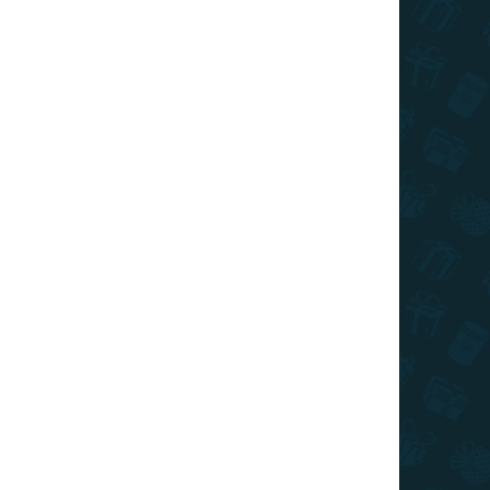
AKCIA
TOP CENA
VIAC ZA MENEJ
ADOM
SKLADOM
0 KS)
(10 KS)
Balón - pivo XL
€1,99
+
−
+
Do košíka