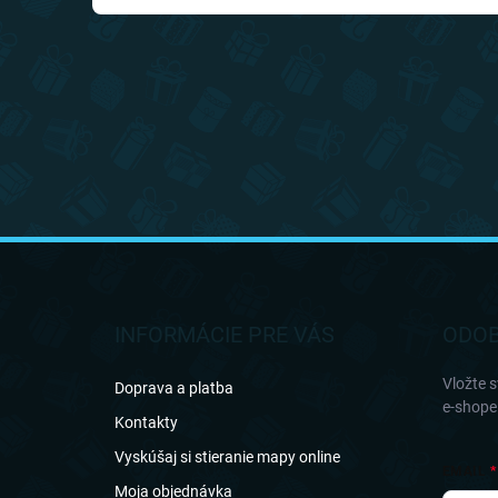
Z
á
p
ä
INFORMÁCIE PRE VÁS
ODOB
t
i
Vložte 
Doprava a platba
e
e-shope
Kontakty
Vyskúšaj si stieranie mapy online
EMAIL
Moja objednávka