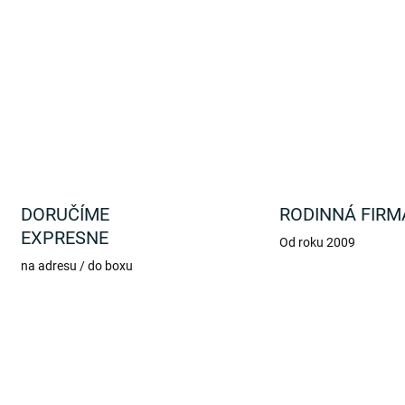
Balónik v tvare pohárika se
DETAILNÉ INFORMÁCIE
DORUČÍME
RODINNÁ FIRM
EXPRESNE
Od roku 2009
na adresu / do boxu