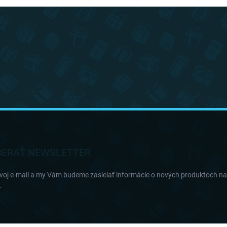
ERAŤ NEWSLETTER
svoj e-mail a my Vám budeme zasielať informácie o nových produktoch n
.