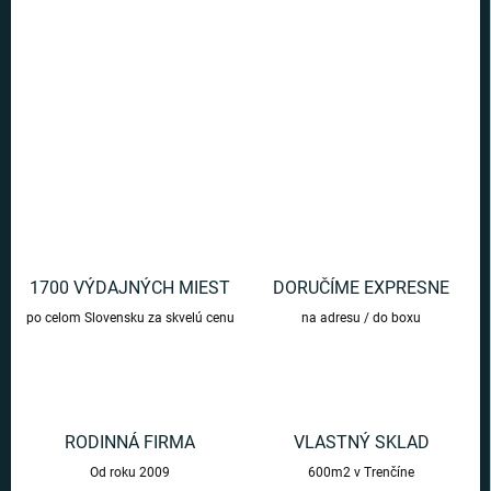
Pre fanúšikov legendárnej hry Super Mario sú tu roztomilé plyšáky s
motívmi hlavných hrdinov.
DETAILNÉ INFORMÁCIE
OPÝTAŤ SA
1700 VÝDAJNÝCH MIEST
DORUČÍME EXPRESNE
po celom Slovensku za skvelú cenu
na adresu / do boxu
RODINNÁ FIRMA
VLASTNÝ SKLAD
Od roku 2009
600m2 v Trenčíne