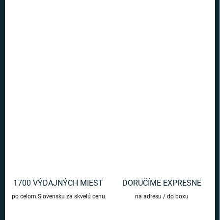
Ušetríte
€0
−
+
Pridať do košíka
Odpočítavajte čas do Halloweenu alebo Vianoc s týmto budíkom
Nightmare Before Christmas.
DETAILNÉ INFORMÁCIE
OPÝTAŤ SA
1700 VÝDAJNÝCH MIEST
DORUČÍME EXPRESNE
po celom Slovensku za skvelú cenu
na adresu / do boxu