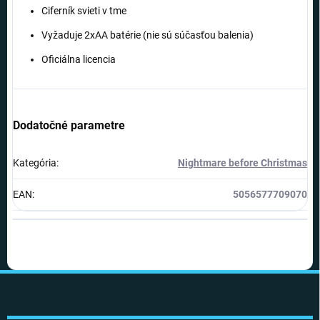
Ciferník svieti v tme
Vyžaduje 2xAA batérie (nie sú súčasťou balenia)
Oficiálna licencia
Dodatočné parametre
Kategória
:
Nightmare before Christmas
EAN
:
5056577709070
Z
á
p