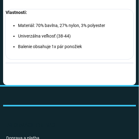
Vlastnosti:
Materiál: 70% bavlna, 27% nylon, 3% polyester
Univerzálna veľkosť (38-44)
Balenie obsahuje 1x pár ponožiek
Z
á
p
ä
t
i
INFORMÁCIE PRE VÁS
e
Doprava a platba