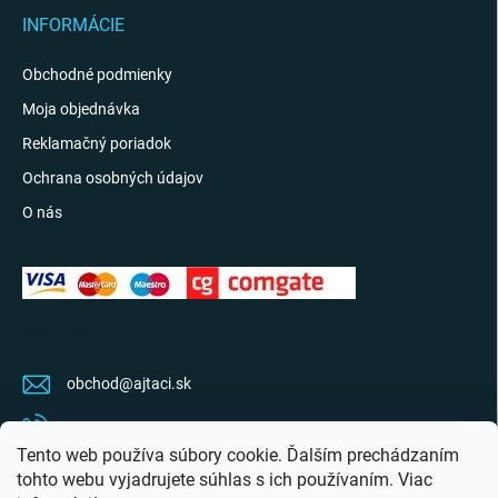
INFORMÁCIE
Obchodné podmienky
Moja objednávka
Reklamačný poriadok
Ochrana osobných údajov
O nás
KONTAKT
obchod
@
ajtaci.sk
0904 07 34 34
Tento web používa súbory cookie. Ďalším prechádzaním
Sledujte najnovšie info na FB
tohto webu vyjadrujete súhlas s ich používaním. Viac