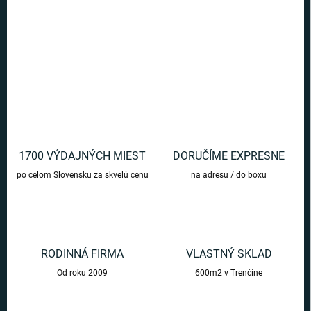
Spestrite si deň veselými ponožkami s chutným pizza motívom.
DETAILNÉ INFORMÁCIE
OPÝTAŤ SA
1700 VÝDAJNÝCH MIEST
DORUČÍME EXPRESNE
po celom Slovensku za skvelú cenu
na adresu / do boxu
RODINNÁ FIRMA
VLASTNÝ SKLAD
Od roku 2009
600m2 v Trenčíne