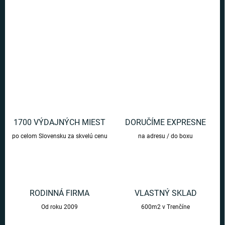
Pohodlné ponožky s motívom Vianoc - milý darček pre niekoho
blízkeho.
DETAILNÉ INFORMÁCIE
OPÝTAŤ SA
1700 VÝDAJNÝCH MIEST
DORUČÍME EXPRESNE
po celom Slovensku za skvelú cenu
na adresu / do boxu
RODINNÁ FIRMA
VLASTNÝ SKLAD
Od roku 2009
600m2 v Trenčíne