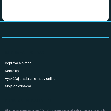
Z
á
p
ä
t
i
INFORMÁCIE PRE VÁS
e
Doprava a platba
Kontakty
Vyskúšaj si stieranie mapy online
Moja objednávka
ODOBERAŤ NEWSLETTER
Vložte svoj e-mail a my Vám budeme zasielať informácie o nových