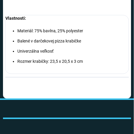
Vlastnosti:
Materiál: 75% bavlna, 25% polyester
Balené v darčekovej pizza krabičke
Univerzálna veľkosť
Rozmer krabičky: 23,5 x 20,5 x 3 cm
Z
á
p
ä
t