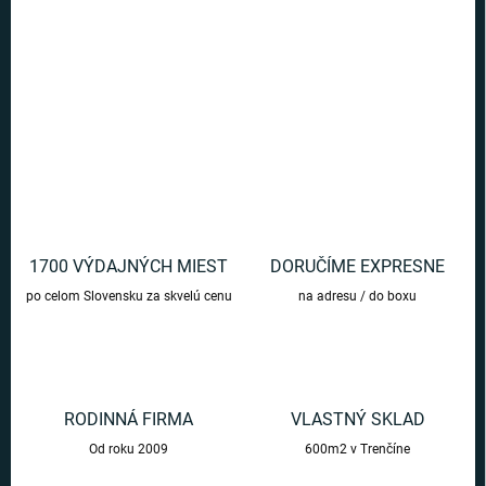
Originálne pizza ponožky zabalené v darčekovej krabičke ocenia
všetci milovníci pizze.
DETAILNÉ INFORMÁCIE
OPÝTAŤ SA
1700 VÝDAJNÝCH MIEST
DORUČÍME EXPRESNE
po celom Slovensku za skvelú cenu
na adresu / do boxu
RODINNÁ FIRMA
VLASTNÝ SKLAD
Od roku 2009
600m2 v Trenčíne