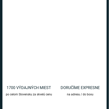
5 a viac ks = zľava 40 %
€7,07
/ ks
Ušetríte
€0
−
+
Pridať do košíka
Kvalitný sklenený pohár s motívom Groota.
DETAILNÉ INFORMÁCIE
OPÝTAŤ SA
1700 VÝDAJNÝCH MIEST
DORUČÍME EXPRESNE
po celom Slovensku za skvelú cenu
na adresu / do boxu