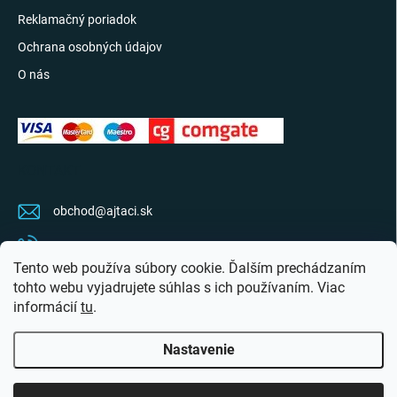
Reklamačný poriadok
Ochrana osobných údajov
O nás
KONTAKT
obchod
@
ajtaci.sk
0904 07 34 34
Tento web používa súbory cookie. Ďalším prechádzaním
Sledujte najnovšie info na FB
tohto webu vyjadrujete súhlas s ich používaním. Viac
informácií
tu
.
ajtaci.sk/
Nastavenie