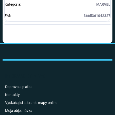
Kategória
:
MARVEL
EAN
:
3665361042327
Z
á
p
ä
t
i
INFORMÁCIE PRE VÁS
e
Doprava a platba
Kontakty
Vyskúšaj si stieranie mapy online
Moja objednávka