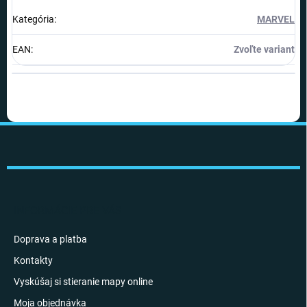
Kategória
:
MARVEL
EAN
:
Zvoľte variant
Z
á
p
ä
t
i
INFORMÁCIE PRE VÁS
e
Doprava a platba
Kontakty
Vyskúšaj si stieranie mapy online
Moja objednávka