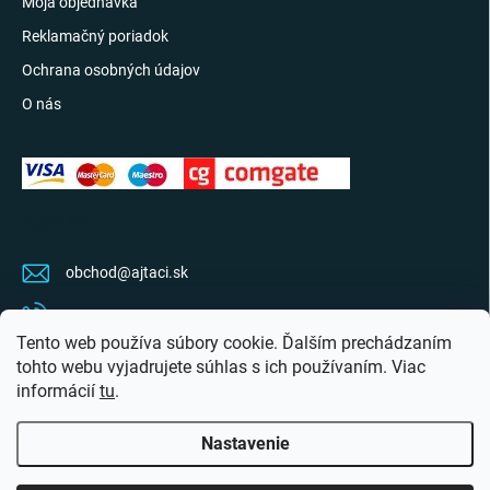
Moja objednávka
Reklamačný poriadok
Ochrana osobných údajov
O nás
KONTAKT
obchod
@
ajtaci.sk
0904 07 34 34
Tento web používa súbory cookie. Ďalším prechádzaním
Sledujte najnovšie info na FB
tohto webu vyjadrujete súhlas s ich používaním. Viac
informácií
tu
.
ajtaci.sk/
Nastavenie