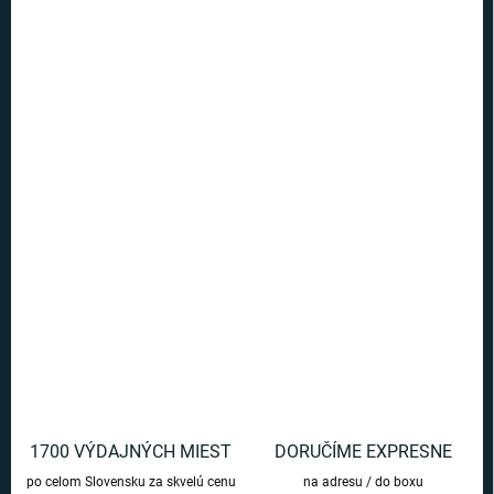
VARIANT
MÔŽEME DORUČIŤ DO:
ZVOĽTE VARIANT
MOŽNOSTI DORUČENIA
−
+
Pridať do košíka
Urobte si radosť alebo darujte toto kvalitné tričko s motívom dieťaťa
zo seriálu Mandalorian.
DETAILNÉ INFORMÁCIE
OPÝTAŤ SA
1700 VÝDAJNÝCH MIEST
DORUČÍME EXPRESNE
po celom Slovensku za skvelú cenu
na adresu / do boxu