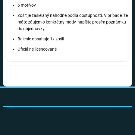
6 motívov
Zošit je zasielaný náhodne podľa dostupnosti. V prípade, že
máte záujem o konkrétny motív, napíšte prosím poznámku
do objednávky.
Balenie obsahuje 1x zošit
Oficiálne licencované
Z
á
p
ä
t
i
INFORMÁCIE PRE VÁS
e