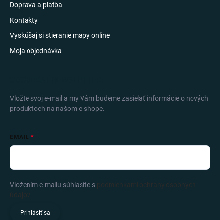
Doprava a platba
Kontakty
Vyskúšaj si stieranie mapy online
Moja objednávka
ODOBERAŤ NEWSLETTER
Vložte svoj e-mail a my Vám budeme zasielať informácie o nových
produktoch na našom e-shope.
EMAIL
Vložením e-mailu súhlasíte s
podmienkami ochrany osobných
údajov
Prihlásiť sa