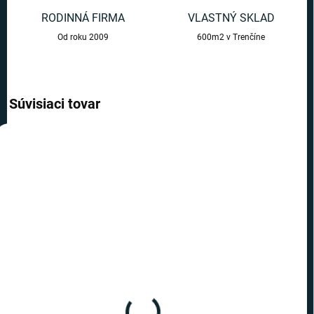
RODINNÁ FIRMA
VLASTNÝ SKLAD
Od roku 2009
600m2 v Trenčíne
Súvisiaci tovar
AKCIA
AKCIA
TIP
TOP CENA
TOP CENA
VIAC ZA MENEJ
VIAC ZA MENEJ
SKLADOM
SKLADOM
(>10 KS)
(9 KS)
Mandalorian -
Mandalorian -