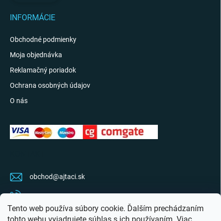
INFORMÁCIE
Obchodné podmienky
Moja objednávka
Reklamačný poriadok
Ochrana osobných údajov
O nás
KONTAKT
obchod
@
ajtaci.sk
0904 07 34 34
Tento web používa súbory cookie. Ďalším prechádzaním
Sledujte najnovšie info na FB
tohto webu vyjadrujete súhlas s ich používaním. Viac