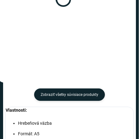
poznámkový blok Mando
poznámkový blok dieťaťa
€6,49
€13,49
−
+
−
+
Do košíka
Do košíka
Zobraziť všetky súvisiace produkty
Vlastnosti:
Hrebeňová väzba
Formát: A5