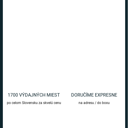
Ušetríte
€0
−
+
Pridať do košíka
Poznámkové zošity so 6 motívmi obľúbenej série Mandalorian.
DETAILNÉ INFORMÁCIE
OPÝTAŤ SA
1700 VÝDAJNÝCH MIEST
DORUČÍME EXPRESNE
po celom Slovensku za skvelú cenu
na adresu / do boxu