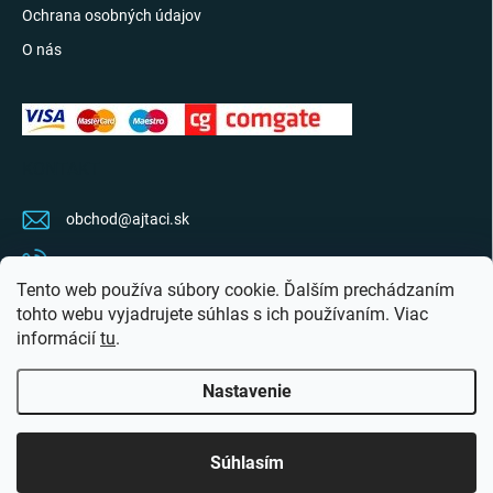
Ochrana osobných údajov
O nás
KONTAKT
obchod
@
ajtaci.sk
0904 07 34 34
Tento web používa súbory cookie. Ďalším prechádzaním
Sledujte najnovšie info na FB
tohto webu vyjadrujete súhlas s ich používaním. Viac
informácií
tu
.
ajtaci.sk/
Nastavenie
Copyright 2026
Ajťáci.sk
. Všetky práva vyhradené.
Upraviť nastavenie cookies
Súhlasím
Vytvoril Shoptet