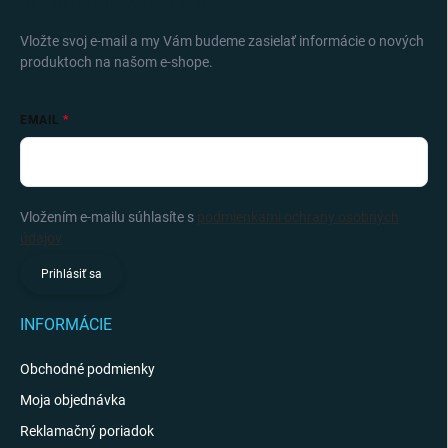
ODOBERAŤ NEWSLETTER
Vložte svoj e-mail a my Vám budeme zasielať informácie o nových
produktoch na našom e-shope.
EMAIL
Vložením e-mailu súhlasíte s
podmienkami ochrany osobných
údajov
Prihlásiť sa
INFORMÁCIE
Obchodné podmienky
Moja objednávka
Reklamačný poriadok