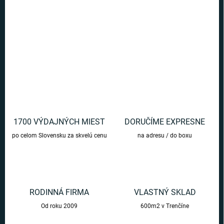
Zaujímavý darček pre milovníkov optických ilúzií alebo všetkých,
ktorí sa radi potešia z vizuálneho efektu.
DETAILNÉ INFORMÁCIE
OPÝTAŤ SA
1700 VÝDAJNÝCH MIEST
DORUČÍME EXPRESNE
po celom Slovensku za skvelú cenu
na adresu / do boxu
RODINNÁ FIRMA
VLASTNÝ SKLAD
Od roku 2009
600m2 v Trenčíne