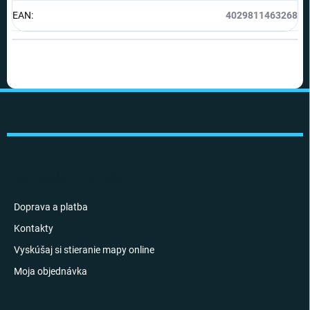
EAN
:
4029811463268
Z
á
p
ä
t
i
INFORMÁCIE PRE VÁS
e
Doprava a platba
Kontakty
Vyskúšaj si stieranie mapy online
Moja objednávka