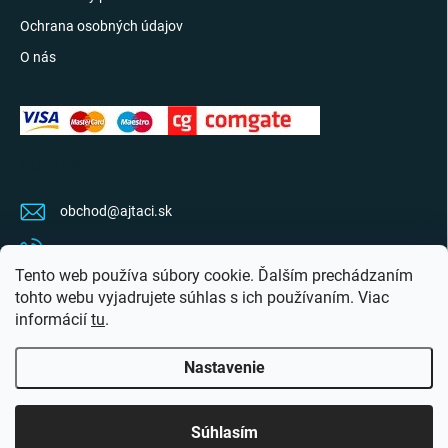
Ochrana osobných údajov
O nás
KONTAKT
obchod
@
ajtaci.sk
0904 07 34 34
Tento web používa súbory cookie. Ďalším prechádzaním
Sledujte najnovšie info na FB
tohto webu vyjadrujete súhlas s ich používaním. Viac
informácií
tu
.
ajtaci.sk/
Nastavenie
Copyright 2026
Ajťáci.sk
. Všetky práva vyhradené.
Upraviť nastavenie cookies
Súhlasím