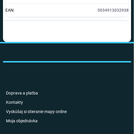
EAN
:
5034913032938
Z
á
p
ä
t
i
INFORMÁCIE PRE VÁS
e
Doprava a platba
Kontakty
Vyskúšaj si stieranie mapy online
Moja objednávka