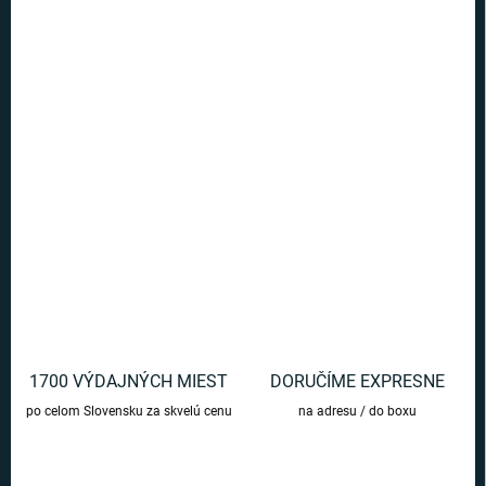
MOŽNOSTI
DORUČENIA
−
+
Pridať do košíka
Keramický hrnček so zábavným nápisom!
DETAILNÉ INFORMÁCIE
OPÝTAŤ SA
1700 VÝDAJNÝCH MIEST
DORUČÍME EXPRESNE
po celom Slovensku za skvelú cenu
na adresu / do boxu