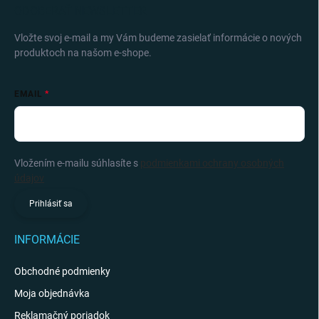
ODOBERAŤ NEWSLETTER
Vložte svoj e-mail a my Vám budeme zasielať informácie o nových
produktoch na našom e-shope.
EMAIL
Vložením e-mailu súhlasíte s
podmienkami ochrany osobných
údajov
Prihlásiť sa
INFORMÁCIE
Obchodné podmienky
Moja objednávka
Reklamačný poriadok