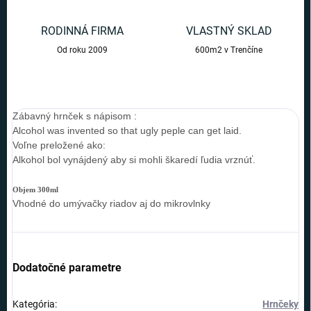
RODINNÁ FIRMA
VLASTNÝ SKLAD
Od roku 2009
600m2 v Trenčíne
Zábavný hrnček s nápisom :
Alcohol was invented so that ugly peple can get laid.
Voľne preložené ako:
Alkohol bol vynájdený aby si mohli škaredí ľudia vrznúť.
Objem 300ml
Vhodné do umývačky riadov aj do mikrovlnky
Dodatočné parametre
Kategória
:
Hrnčeky