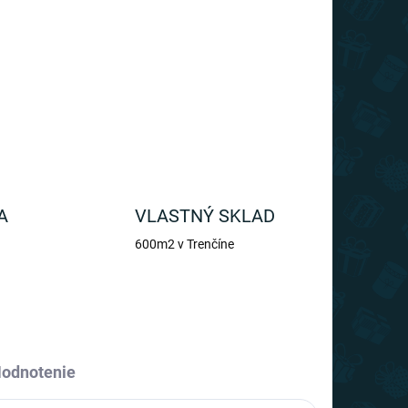
ka sa zmení po naliatí studeného nápoja.
OPÝTAŤ SA
A
VLASTNÝ SKLAD
600m2 v Trenčíne
odnotenie