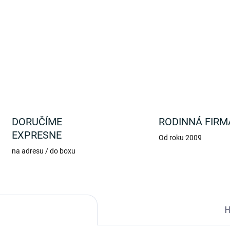
Magický pohár s motívom dra
DETAILNÉ INFORMÁCIE
DORUČÍME
RODINNÁ FIRM
EXPRESNE
Od roku 2009
na adresu / do boxu
H