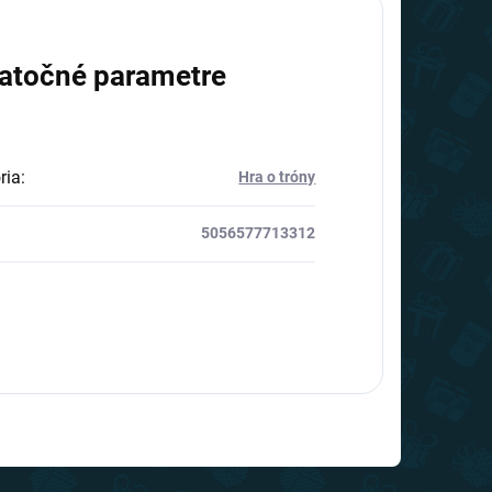
atočné parametre
ria
:
Hra o tróny
5056577713312