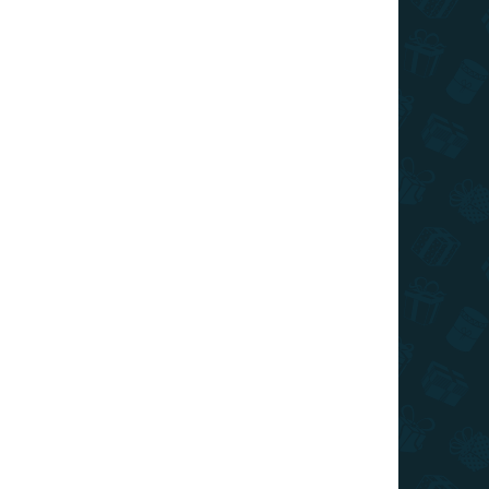
026
MOŽNOSTI DORUČENIA
€12,49
/ ks
€9,99
/ ks
€8,74
/ ks
€8,12
/ ks
€7,49
/ ks
Ušetríte
€0
Pridať do košíka