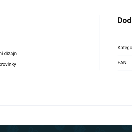
Dod
Kategó
í dizajn
EAN
:
krovlnky