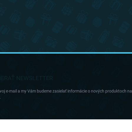
ERAŤ NEWSLETTER
svoj e-mail a my Vám budeme zasielať informácie o nových produktoch n
.