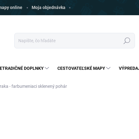
 mapy online
Moja objednávka
Hľadať
ETRADIČNÉ DOPLNKY
CESTOVATEĽSKÉ MAPY
VÝPREDA
raka - farbumeniaci sklenený pohár
ia
ZNAČKA:
PALADONE
€14
€12,49