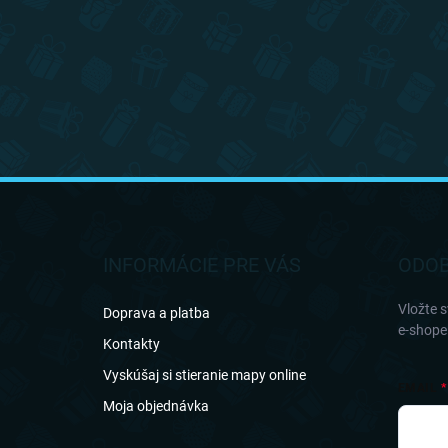
Z
á
p
ä
INFORMÁCIE PRE VÁS
ODOB
t
i
Vložte 
Doprava a platba
e
e-shope
Kontakty
Vyskúšaj si stieranie mapy online
EMAIL
Moja objednávka