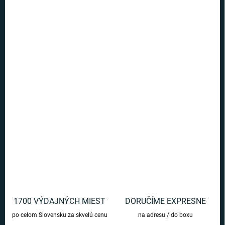
5 a viac ks = zľava 40 %
€4,19
/ ks
Ušetríte
€0
−
+
Pridať do košíka
Krásna a ručne maľovaná vianočná ozdoba s motívom Kotlíka so
zvyškami všehodžúsu - stačí už len zavesiť.
DETAILNÉ INFORMÁCIE
OPÝTAŤ SA
1700 VÝDAJNÝCH MIEST
DORUČÍME EXPRESNE
po celom Slovensku za skvelú cenu
na adresu / do boxu