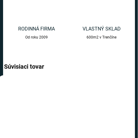
RODINNÁ FIRMA
VLASTNÝ SKLAD
Od roku 2009
600m2 v Trenčíne
Súvisiaci tovar
AKCIA
AKCIA
TIP
TOP CENA
TOP CENA
VIAC ZA MENEJ
VIAC ZA MENEJ