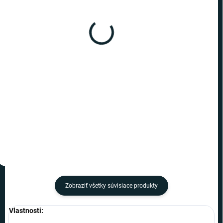
SKLADOM
SKLADOM
(>10 KS)
(1 KS)
Harry Potter - vianočná
Harry Potter - vianočná
ozdoba Zlatá strela
ozdoba Ron Weasley
€6,99
€6,99
−
+
−
+
Do košíka
Do košíka
Zobraziť všetky súvisiace produkty
Vlastnosti: