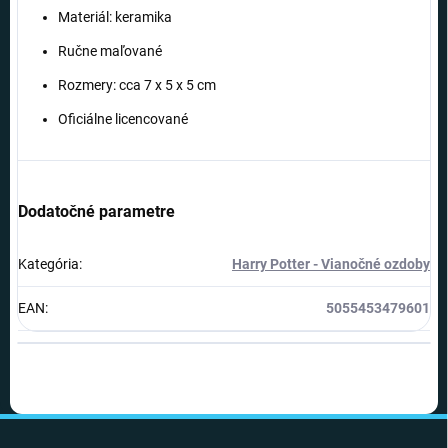
Materiál: keramika
Ručne maľované
Rozmery: cca 7 x 5 x 5 cm
Oficiálne licencované
Dodatočné parametre
Kategória
:
Harry Potter - Vianočné ozdoby
EAN
:
5055453479601
Z