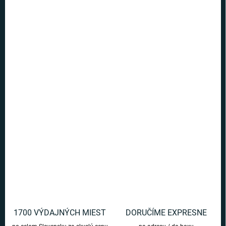
5 a viac ks = zľava 40 %
€13,19
/ ks
Ušetríte
€0
−
+
Pridať do košíka
Objavujte čarovný svet Harryho Pottera pri skladaní týchto
jedinečných puzzle a poskladajte si časopis Sršeň od Xenophiliusa
Lovegooda.
DETAILNÉ INFORMÁCIE
OPÝTAŤ SA
1700 VÝDAJNÝCH MIEST
DORUČÍME EXPRESNE