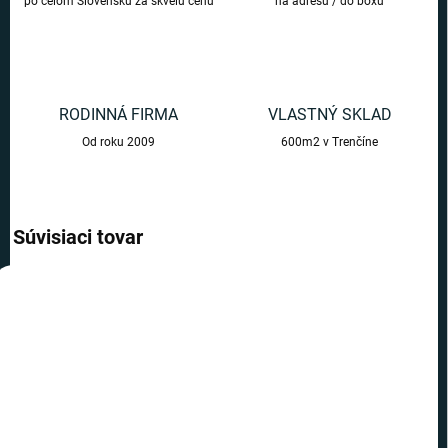
po celom Slovensku za skvelú cenu
na adresu / do boxu
RODINNÁ FIRMA
VLASTNÝ SKLAD
Od roku 2009
600m2 v Trenčíne
Súvisiaci tovar
AKCIA
VIAC ZA MENEJ
TIP
TOP CENA
VIAC ZA MENEJ