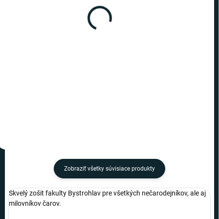
(6 KS)
(7 KS)
Harry Potter - zošit Slizolin
Harry Potter - zošit
Bifľomor
€7,49
€7,49
−
+
−
+
Do košíka
Do košíka
Zobraziť všetky súvisiace produkty
Skvelý zošit fakulty Bystrohlav pre všetkých nečarodejníkov, ale aj
milovníkov čarov.