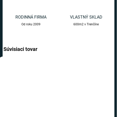
RODINNÁ FIRMA
VLASTNÝ SKLAD
Od roku 2009
600m2 v Trenčíne
Súvisiaci tovar
AKCIA
AKCIA
TOP CENA
TOP CENA
VIAC ZA MENEJ
VIAC ZA MENEJ
SKLADOM
SKLADOM