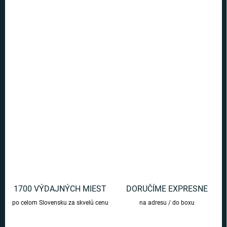
Ušetríte
€0
−
+
Pridať do košíka
Pre všetkých fanúšikov príbehov o čarodejníkovi Harry Potter, je tu
zošit s motívom fakulty Bystrohlav.
DETAILNÉ INFORMÁCIE
OPÝTAŤ SA
1700 VÝDAJNÝCH MIEST
DORUČÍME EXPRESNE
po celom Slovensku za skvelú cenu
na adresu / do boxu