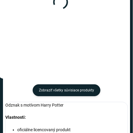
Harry Potter - odznak Dary
Harry Potter - odznak
smrti
Zlatá strela
€5,19
€5,49
−
+
−
+
Do košíka
Do košíka
Zobraziť všetky súvisiace produkty
Odznak s motívom Harry Potter
Vlastnosti:
oficiálne licencovaný produkt