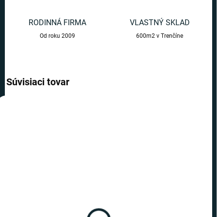
RODINNÁ FIRMA
VLASTNÝ SKLAD
Od roku 2009
600m2 v Trenčíne
Súvisiaci tovar
AKCIA
AKCIA
TOP CENA
TOP CENA
VIAC ZA MENEJ
VIAC ZA MENEJ
SKLADOM
SKLADOM
(9 KS)
(2 KS)