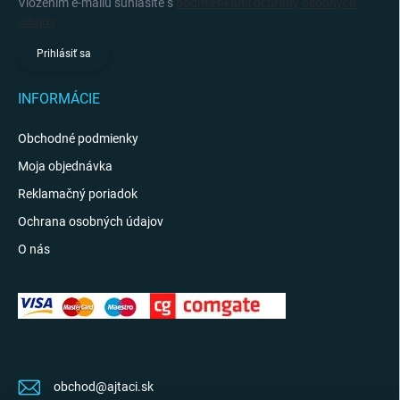
Vložením e-mailu súhlasíte s
podmienkami ochrany osobných
údajov
Prihlásiť sa
INFORMÁCIE
Obchodné podmienky
Moja objednávka
Reklamačný poriadok
Ochrana osobných údajov
O nás
KONTAKT
obchod
@
ajtaci.sk