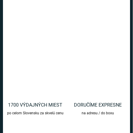
Ušetríte
€0
−
+
Pridať do košíka
Odznak s motívom Harry Potter - Časovrat. Pripnite si tento slávny
odznak na ruksak či na tričko
DETAILNÉ INFORMÁCIE
OPÝTAŤ SA
1700 VÝDAJNÝCH MIEST
DORUČÍME EXPRESNE
po celom Slovensku za skvelú cenu
na adresu / do boxu