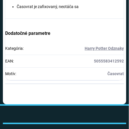
Časovrat je zafixovaný, neotáča sa
Dodatočné parametre
Kategória
:
Harry Potter Odznaky
EAN
:
5055583412592
Motív
:
Časovrat
Z
á
p
ä