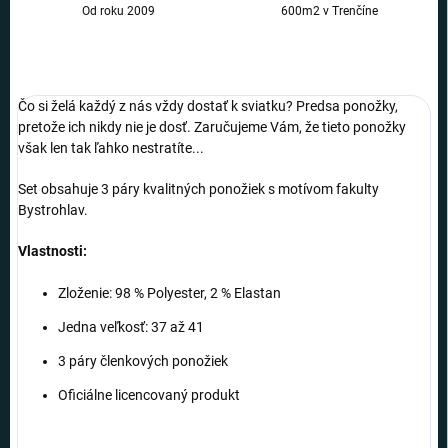
Od roku 2009
600m2 v Trenčíne
Čo si želá každý z nás vždy dostať k sviatku? Predsa ponožky,
pretože ich nikdy nie je dosť. Zaručujeme Vám, že tieto ponožky
však len tak ľahko nestratíte...
Set obsahuje 3 páry kvalitných ponožiek s motívom fakulty
Bystrohlav.
Vlastnosti:
Zloženie: 98 % Polyester, 2 % Elastan
Jedna veľkosť: 37 až 41
3 páry členkových ponožiek
Oficiálne licencovaný produkt