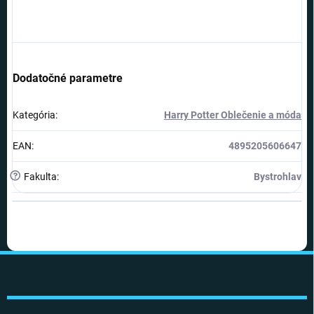
Dodatočné parametre
Kategória
:
Harry Potter Oblečenie a móda
EAN
:
4895205606647
?
Fakulta
:
Bystrohlav
Z
á
p
ä