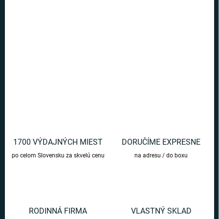
Skvelý set Bystrohlavských členkových ponožiek, s ktorým budete
po celý týždeň v znamení Harryho Pottera.
DETAILNÉ INFORMÁCIE
OPÝTAŤ SA
1700 VÝDAJNÝCH MIEST
DORUČÍME EXPRESNE
po celom Slovensku za skvelú cenu
na adresu / do boxu
RODINNÁ FIRMA
VLASTNÝ SKLAD