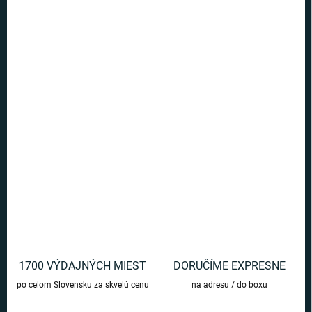
5 a viac ks = zľava 40 %
€6
/ ks
Ušetríte
€0
−
+
Pridať do košíka
Krásny postriebrený náhrdelník s motívom Luny Lovegoodovej,
ktorá bola vernou spojenkyňou v boji proti Lordovi Voldemortovi.
DETAILNÉ INFORMÁCIE
OPÝTAŤ SA
1700 VÝDAJNÝCH MIEST
DORUČÍME EXPRESNE
po celom Slovensku za skvelú cenu
na adresu / do boxu