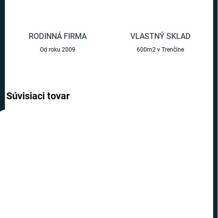
RODINNÁ FIRMA
VLASTNÝ SKLAD
Od roku 2009
600m2 v Trenčíne
Súvisiaci tovar
AKCIA
VIAC ZA MENEJ
TOP CENA
VIAC ZA MENEJ