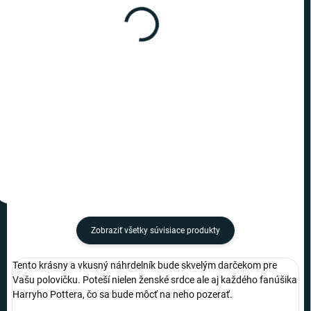
SKLADOM
SKLADOM
(>10 KS)
(7 KS)
Harry Potter - Náhrdelník
Harry Potter - Náhrdelník
Dobby
Fénix
€10
€9,19
−
+
−
+
Do košíka
Do košíka
Zobraziť všetky súvisiace produkty
Tento krásny a vkusný náhrdelník bude skvelým darčekom pre
Vašu polovičku. Poteší nielen ženské srdce ale aj každého fanúšika
Harryho Pottera, čo sa bude môcť na neho pozerať.