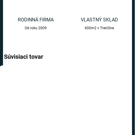
RODINNÁ FIRMA
VLASTNÝ SKLAD
Od roku 2009
600m2 v Trenčíne
Súvisiaci tovar
AKCIA
AKCIA
TOP CENA
TOP CENA
VIAC ZA MENEJ
VIAC ZA MENEJ
SKLADOM
SKLADOM