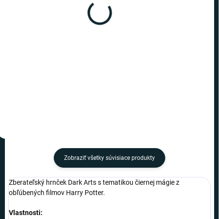
(6 KS)
(5 KS)
Harry Potter - hrnček
Harry Potter - hrnček
Kotlík - všehodžús
Rokfort
€12,79
€13,49
−
+
−
+
Do košíka
Do košíka
Zobraziť všetky súvisiace produkty
Zberateľský hrnček Dark Arts s tematikou čiernej mágie z
obľúbených filmov Harry Potter.
Vlastnosti: