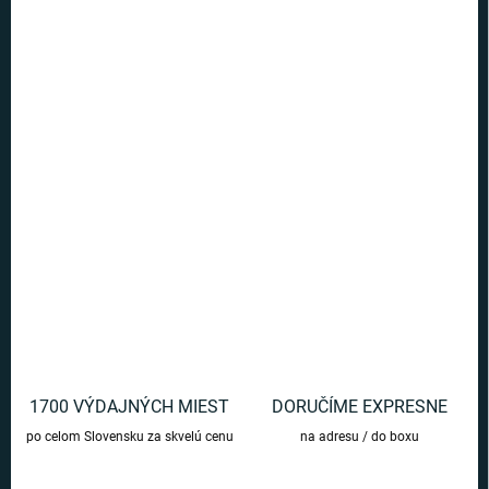
Ušetríte
€0
−
+
Pridať do košíka
Vychutnajte si kávu alebo čaj s týmto krásnym keramickým
hrnčekom.
DETAILNÉ INFORMÁCIE
OPÝTAŤ SA
1700 VÝDAJNÝCH MIEST
DORUČÍME EXPRESNE
po celom Slovensku za skvelú cenu
na adresu / do boxu