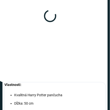
SKLADOM
SKLADOM
(9 KS)
(10 KS)
Harry Potter - vianočná
Harry Potter - vianočná
pančucha - Hedviga
pančucha - Nástupište 9 a
3/4
€17,99
€17,99
−
+
−
+
Do košíka
Do košíka
Vlastnosti:
Kvalitná Harry Potter pančucha
Dĺžka: 50 cm