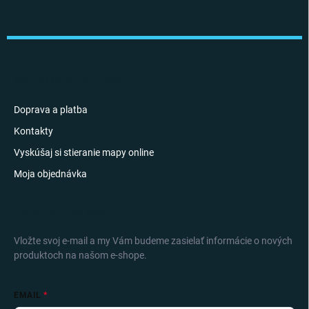
Z
á
p
ä
t
i
INFORMÁCIE PRE VÁS
e
Doprava a platba
Kontakty
Vyskúšaj si stieranie mapy online
Moja objednávka
ODOBERAŤ NEWSLETTER
Vložte svoj e-mail a my Vám budeme zasielať informácie o nových
produktoch na našom e-shope.
EMAIL