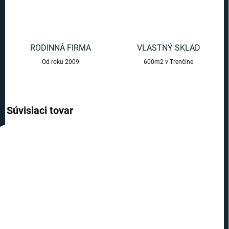
RODINNÁ FIRMA
VLASTNÝ SKLAD
Od roku 2009
600m2 v Trenčíne
Súvisiaci tovar
AKCIA
AKCIA
VIAC ZA MENEJ
VIAC ZA MENEJ