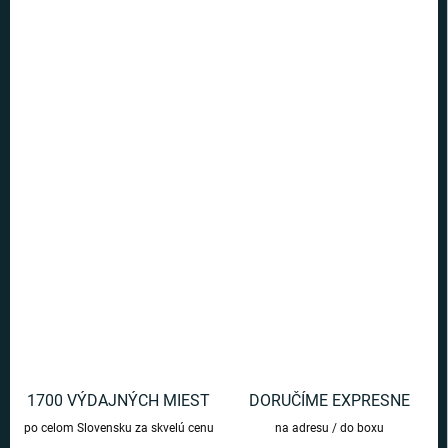
5 a viac ks = zľava 40 %
€17,99
/ ks
Ušetríte
€0
−
+
Pridať do košíka
Vianočná pančucha s motívom Harry Potter a krásnym logom
Rokfortu plná darčekov.
DETAILNÉ INFORMÁCIE
OPÝTAŤ SA
1700 VÝDAJNÝCH MIEST
DORUČÍME EXPRESNE
po celom Slovensku za skvelú cenu
na adresu / do boxu