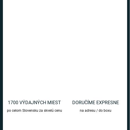
Ušetríte
€0
−
+
Pridať do košíka
Varenie a pečenie sa s touto vtipnou vykrajovačkou stane skvelou
zábavou a dobrodružstvom zároveň
DETAILNÉ INFORMÁCIE
OPÝTAŤ SA
1700 VÝDAJNÝCH MIEST
DORUČÍME EXPRESNE
po celom Slovensku za skvelú cenu
na adresu / do boxu