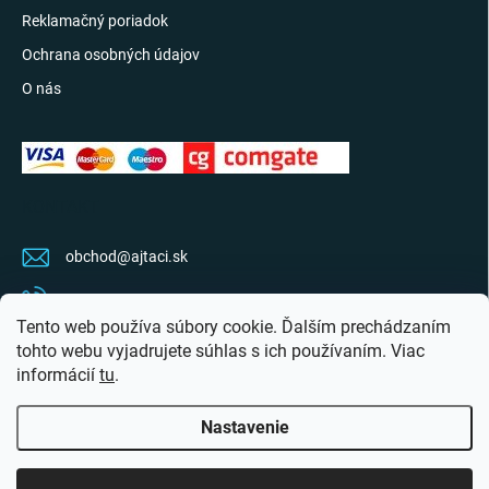
Reklamačný poriadok
Ochrana osobných údajov
O nás
KONTAKT
obchod
@
ajtaci.sk
0904 07 34 34
Tento web používa súbory cookie. Ďalším prechádzaním
Sledujte najnovšie info na FB
tohto webu vyjadrujete súhlas s ich používaním. Viac
informácií
tu
.
ajtaci.sk/
Nastavenie