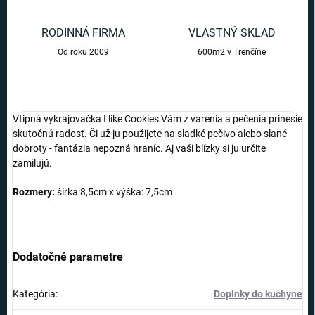
RODINNÁ FIRMA
VLASTNÝ SKLAD
Od roku 2009
600m2 v Trenčíne
Vtipná vykrajovačka I like Cookies Vám z varenia a pečenia prinesie
skutočnú radosť. Či už ju použijete na sladké pečivo alebo slané
dobroty - fantázia nepozná hraníc. Aj vaši blízky si ju určite
zamilujú.
Rozmery:
šírka:8,5cm x výška: 7,5cm
Dodatočné parametre
Kategória
:
Doplnky do kuchyne