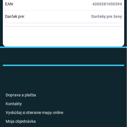
EAN
:
4260281650394
Darček pre
:
Darčeky pre ženy
Z
á
p
ä
t
i
INFORMÁCIE PRE VÁS
e
Doprava a platba
Kontakty
Vyskúšaj si stieranie mapy online
Moja objednávka