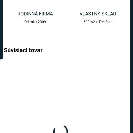
RODINNÁ FIRMA
VLASTNÝ SKLAD
Od roku 2009
600m2 v Trenčíne
Súvisiaci tovar
AKCIA
TOP CENA
VIAC ZA MENEJ
SKLADOM
(>10 KS)