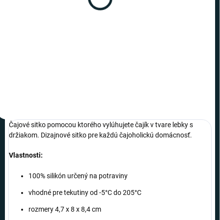
Čajové sitko Zajačik
€11,19
−
+
Do košíka
Čajové sitko pomocou ktorého vylúhujete čajík v tvare lebky s
držiakom. Dizajnové sitko pre každú čajoholickú domácnosť.
Vlastnosti:
100% silikón určený na potraviny
vhodné pre tekutiny od -5°C do 205°C
rozmery 4,7 x 8 x 8,4 cm