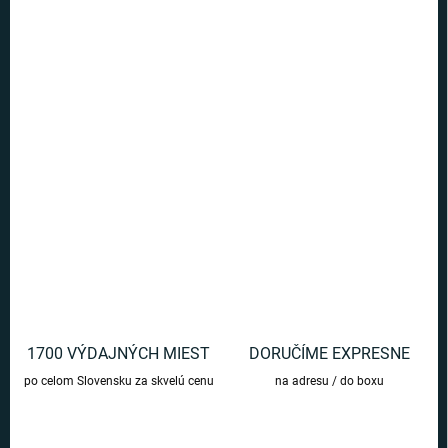
Ušetríte
€0
−
+
Pridať do košíka
Praktické sitko na čaj v tvare lebky. Vhodné na lúhovanie byliniek
alebo sušeného ovocia. Exkluzívne čajové sitko!
DETAILNÉ INFORMÁCIE
OPÝTAŤ SA
1700 VÝDAJNÝCH MIEST
DORUČÍME EXPRESNE
po celom Slovensku za skvelú cenu
na adresu / do boxu