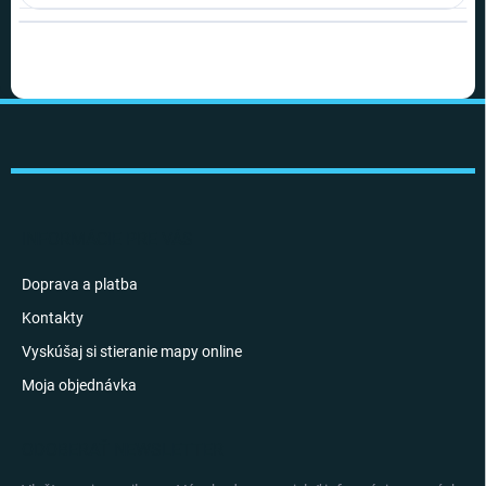
Z
á
p
ä
t
i
INFORMÁCIE PRE VÁS
e
Doprava a platba
Kontakty
Vyskúšaj si stieranie mapy online
Moja objednávka
ODOBERAŤ NEWSLETTER