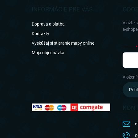
p
ä
INFORMÁCIE PRE VÁS
ODOB
t
i
Vložte 
Doprava a platba
e
e-shope
Kontakty
Vyskúšaj si stieranie mapy online
EMAIL
Moja objednávka
Vložení
Prihl
KON
o
0