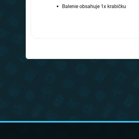
Balenie obsahuje 1x krabičku
Z
á