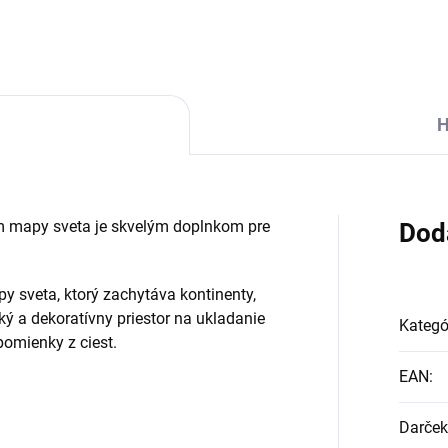
H
m mapy sveta je skvelým doplnkom pre
Dod
y sveta, ktorý zachytáva kontinenty,
ký a dekoratívny priestor na ukladanie
Kategó
pomienky z ciest.
EAN
:
Darček