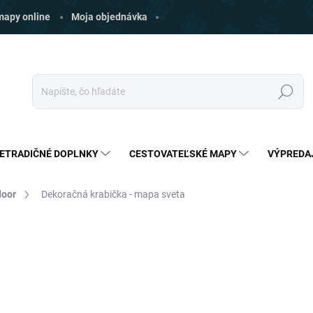
 mapy online
Moja objednávka
Hľadať
ETRADIČNÉ DOPLNKY
CESTOVATEĽSKÉ MAPY
VÝPREDA
door
Dekoračná krabička - mapa sveta
ia
ZNAČKA:
OOTB
€3
€1,99