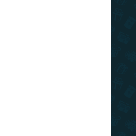
26
MOŽNOSTI DORUČENIA
€1,99
/ ks
€1,59
/ ks
€1,39
/ ks
€1,29
/ ks
€1,19
/ ks
Ušetríte
€0
Pridať do košíka