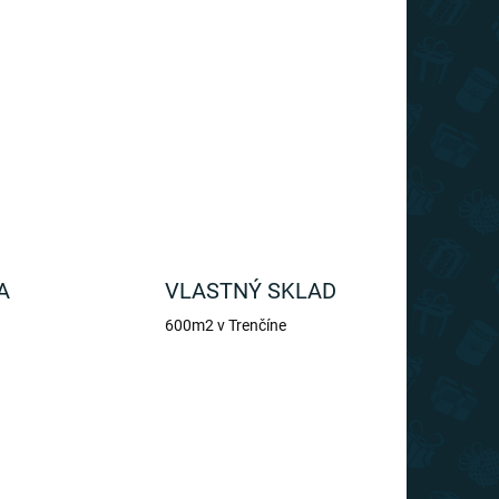
ktne hodí na uschovanie drobných cenností, či
OPÝTAŤ SA
A
VLASTNÝ SKLAD
600m2 v Trenčíne