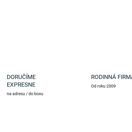
Dekoračná krabička sa perfe
iných predmetov.
DETAILNÉ INFORMÁCIE
DORUČÍME
RODINNÁ FIRM
EXPRESNE
Od roku 2009
na adresu / do boxu