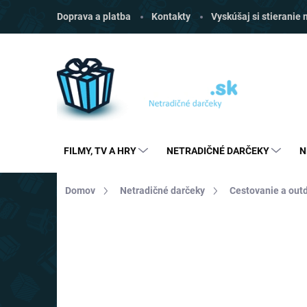
Prejsť
Doprava a platba
Kontakty
Vyskúšaj si stieranie
na
obsah
FILMY, TV A HRY
NETRADIČNÉ DARČEKY
N
Domov
Netradičné darčeky
Cestovanie a out
Neohodnotené
Podrobnosti hodnoten
AKCIA
TOP CENA
VIAC ZA MENEJ