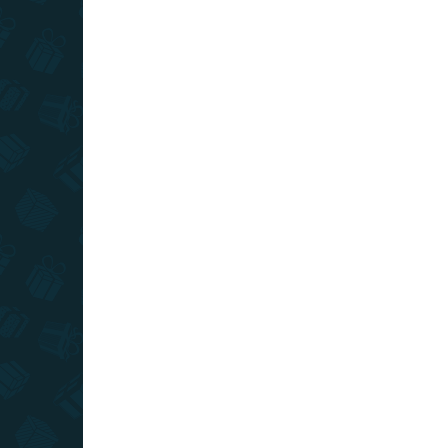
AKCIA
TOP CENA
VIAC ZA MENEJ
SKLADOM
(>10 KS)
Dekoračná krabička -
srdce
€1,99
−
+
Do košíka