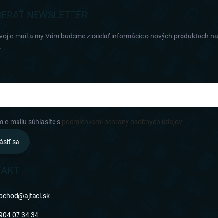
ERAŤ NEWSLETTER
svoj e-mail a my Vám budeme zasielať informácie o nových produktoch n
.
m e-mailu súhlasíte s
podmienkami ochrany osobných údajov
ásiť sa
TAKT
bchod
@
ajtaci.sk
904 07 34 34