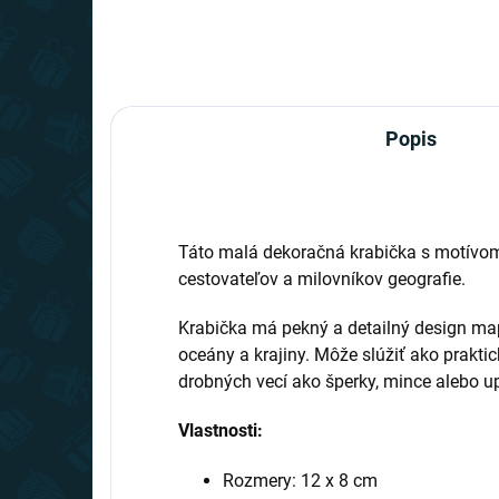
Popis
Táto malá dekoračná krabička s motívo
cestovateľov a milovníkov geografie.
Krabička má pekný a detailný design map
oceány a krajiny. Môže slúžiť ako praktic
drobných vecí ako šperky, mince alebo u
Vlastnosti:
Rozmery: 12 x 8 cm