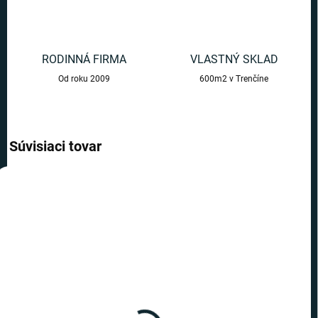
RODINNÁ FIRMA
VLASTNÝ SKLAD
Od roku 2009
600m2 v Trenčíne
Súvisiaci tovar
AKCIA
VÝPREDAJ
TOP CENA