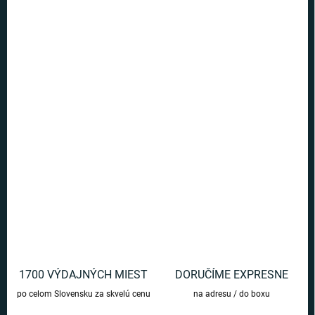
MÔŽEME DORUČIŤ DO:
ZVOĽTE VARIANT
MOŽNOSTI DORUČENIA
−
+
Pridať do košíka
Buďte neporaziteľný spolu s týmito príjemnými ponožkami s
motívom Batmana.
DETAILNÉ INFORMÁCIE
OPÝTAŤ SA
1700 VÝDAJNÝCH MIEST
DORUČÍME EXPRESNE
po celom Slovensku za skvelú cenu
na adresu / do boxu