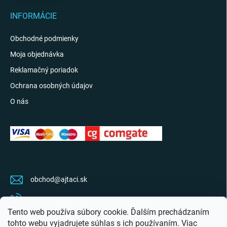
INFORMÁCIE
Obchodné podmienky
Moja objednávka
Reklamačný poriadok
Ochrana osobných údajov
O nás
KONTAKT
obchod
@
ajtaci.sk
0904 07 34 34
Tento web používa súbory cookie. Ďalším prechádzaním
Sledujte najnovšie info na FB
tohto webu vyjadrujete súhlas s ich používaním. Viac