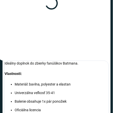
SKLADOM
(>10 KS)
Batman - ponožky - logo
€2,49
Detail
Ideálny doplnok do zbierky fanúšikov Batmana.
Vlastnosti:
Materiál: bavlna, polyester a elastan
Univerzálna veľkosť 35-41
Balenie obsahuje 1x pár ponožiek
Oficiálna licencia