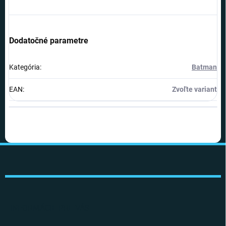
Dodatočné parametre
Kategória
:
Batman
EAN
:
Zvoľte variant
Z
á
p
ä
t
i
INFORMÁCIE PRE VÁS
e