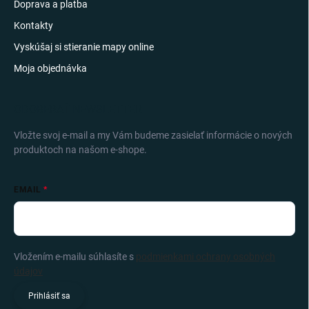
Doprava a platba
Kontakty
Vyskúšaj si stieranie mapy online
Moja objednávka
ODOBERAŤ NEWSLETTER
Vložte svoj e-mail a my Vám budeme zasielať informácie o nových
produktoch na našom e-shope.
EMAIL
Vložením e-mailu súhlasíte s
podmienkami ochrany osobných
údajov
Prihlásiť sa