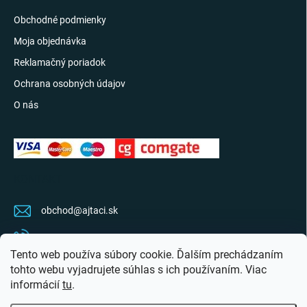
Obchodné podmienky
Moja objednávka
Reklamačný poriadok
Ochrana osobných údajov
O nás
KONTAKT
obchod
@
ajtaci.sk
0904 07 34 34
Tento web používa súbory cookie. Ďalším prechádzaním
Sledujte najnovšie info na FB
tohto webu vyjadrujete súhlas s ich používaním. Viac
informácií
tu
.
ajtaci.sk/