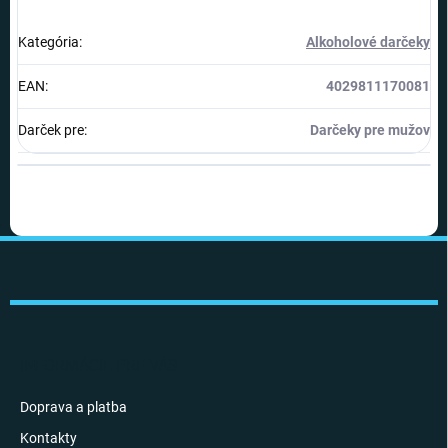
Kategória
:
Alkoholové darčeky
EAN
:
4029811170081
Darček pre
:
Darčeky pre mužov
Z
á
p
ä
t
i
INFORMÁCIE PRE VÁS
e
Doprava a platba
Kontakty