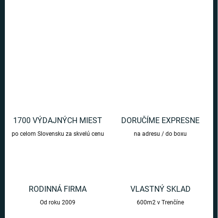
zariadenie priamo u vás doma. Využite aj ako pípu na pivo na párty
alebo výčap na pivných festivaloch.
DETAILNÉ INFORMÁCIE
OPÝTAŤ SA
1700 VÝDAJNÝCH MIEST
DORUČÍME EXPRESNE
po celom Slovensku za skvelú cenu
na adresu / do boxu
RODINNÁ FIRMA
VLASTNÝ SKLAD
Od roku 2009
600m2 v Trenčíne