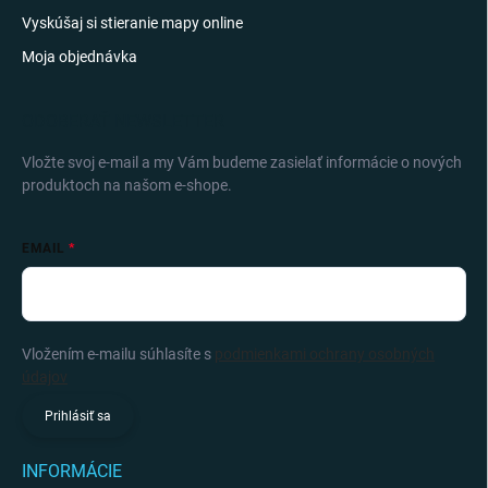
Vyskúšaj si stieranie mapy online
Moja objednávka
ODOBERAŤ NEWSLETTER
Vložte svoj e-mail a my Vám budeme zasielať informácie o nových
produktoch na našom e-shope.
EMAIL
Vložením e-mailu súhlasíte s
podmienkami ochrany osobných
údajov
Prihlásiť sa
INFORMÁCIE