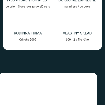
1700 VÝDAJNÝCH MIEST
DORUČÍME EXPRESNE
m
po celom Slovensku za skvelú cenu
na adresu / do boxu
o
b
c
h
RODINNÁ FIRMA
VLASTNÝ SKLAD
o
Od roku 2009
600m2 v Trenčíne
d
e
TIP
TIP
SLOVENSKÝ VÝROBCA
SLOVENSKÝ VÝROBCA