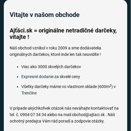
Vitajte v našom obchode
Ajťáci.sk = originálne netradičné darčeky,
vitajte !
Náš obchod vznikol v roku 2009 a sme dodávatelia
originálnych darčekov, ktoré inde len tak neuvidíte !
Viac ako 3000 skvelých darčekov
Expresné dodanie
za skvelé ceny
2
Všetky darčeky máme vo vlastnom sklade (600m
) v
Trenčíne
V prípade akýchkoľvek otázok nás neváhajte kontaktovať na
tel. č. 0904 07 34 34 alebo na mail obchod@ajtaci.sk . Náš
ochotný predajca Vám rád poradí a zodpovie otázky.