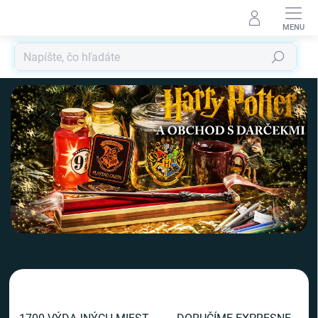
Prejsť
na
obsah
Hľadať
V
i
t
a
j
t
e
v
n
a
š
o