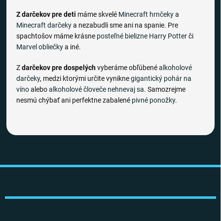
Z darčekov pre deti
máme skvelé
Minecraft hrnčeky
a
Minecraft darčeky
a nezabudli sme ani na spanie. Pre
spachtošov máme krásne
posteľné bielizne
Harry Potter
či
Marvel obliečky
a iné.
Z
darčekov pre dospelých
vyberáme obľúbené
alkoholové
darčeky
, medzi ktorými určite vynikne
gigantický pohár na
víno
alebo
alkoholové človeče nehnevaj sa
. Samozrejme
nesmú chýbať ani perfektne zabalené
pivné ponožky
.
Z
á
p
ä
t