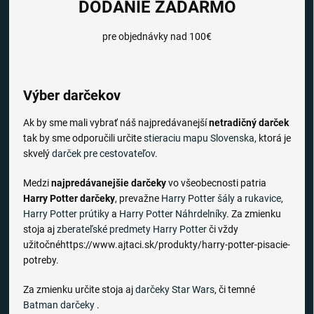
DODANIE ZADARMO
pre objednávky nad 100€
Výber darčekov
Ak by sme mali vybrať náš najpredávanejší
netradičný darček
tak by sme odporučili určite
stieraciu mapu Slovenska
, ktorá je
skvelý
darček pre cestovateľov
.
Medzi
najpredávanejšie darčeky
vo všeobecnosti patria
Harry Potter darčeky
, prevažne
Harry Potter šály
a
rukavice
,
Harry Potter prútiky
a
Harry Potter Náhrdelníky
. Za zmienku
stoja aj
zberateľské predmety Harry Potter
či vždy
užitočnéhttps://www.ajtaci.sk/produkty/harry-potter-pisacie-
potreby.
Za zmienku určite stoja aj
darčeky Star Wars
, či temné
Batman darčeky
.