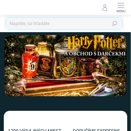
Prejsť
na
obsah
Hľadať
V
i
t
a
j
t
e
v
n
a
š
o