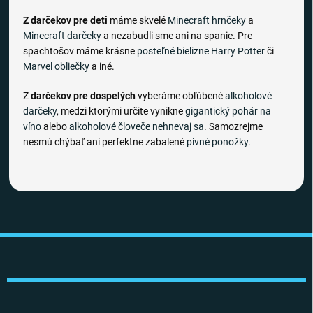
Z darčekov pre deti
máme skvelé
Minecraft hrnčeky
a
Minecraft darčeky
a nezabudli sme ani na spanie. Pre
spachtošov máme krásne
posteľné bielizne
Harry Potter
či
Marvel obliečky
a iné.
Z
darčekov pre dospelých
vyberáme obľúbené
alkoholové
darčeky
, medzi ktorými určite vynikne
gigantický pohár na
víno
alebo
alkoholové človeče nehnevaj sa
. Samozrejme
nesmú chýbať ani perfektne zabalené
pivné ponožky
.
Z
á
p
ä
t