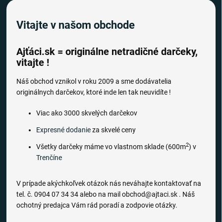
Vitajte v našom obchode
Ajťáci.sk = originálne netradičné darčeky,
vitajte !
Náš obchod vznikol v roku 2009 a sme dodávatelia
originálnych darčekov, ktoré inde len tak neuvidíte !
Viac ako 3000 skvelých darčekov
Expresné dodanie
za skvelé ceny
2
Všetky darčeky máme vo vlastnom sklade (600m
) v
Trenčíne
V prípade akýchkoľvek otázok nás neváhajte kontaktovať na
tel. č. 0904 07 34 34 alebo na mail obchod@ajtaci.sk . Náš
ochotný predajca Vám rád poradí a zodpovie otázky.