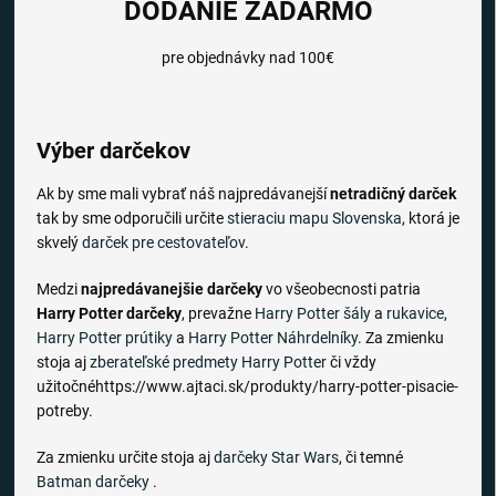
DODANIE ZADARMO
pre objednávky nad 100€
Výber darčekov
Ak by sme mali vybrať náš najpredávanejší
netradičný darček
tak by sme odporučili určite
stieraciu mapu Slovenska
, ktorá je
skvelý
darček pre cestovateľov
.
Medzi
najpredávanejšie darčeky
vo všeobecnosti patria
Harry Potter darčeky
, prevažne
Harry Potter šály
a
rukavice
,
Harry Potter prútiky
a
Harry Potter Náhrdelníky
. Za zmienku
stoja aj
zberateľské predmety Harry Potter
či vždy
užitočnéhttps://www.ajtaci.sk/produkty/harry-potter-pisacie-
potreby.
Za zmienku určite stoja aj
darčeky Star Wars
, či temné
Batman darčeky
.