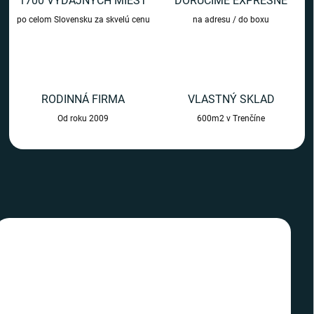
1700 VÝDAJNÝCH MIEST
DORUČÍME EXPRESNE
m
po celom Slovensku za skvelú cenu
na adresu / do boxu
o
b
c
h
RODINNÁ FIRMA
VLASTNÝ SKLAD
o
Od roku 2009
600m2 v Trenčíne
d
e
TIP
TIP
SLOVENSKÝ VÝROBCA
SLOVENSKÝ VÝROBCA