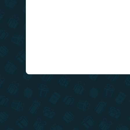
Do košíka
Naša nádherná a ručne maľovaná mapa Vysoké
Tatry ukrytá pod zlatou stieracou vrstvou.
Cestuje, stierajte, spoznávajte a odhaľujte mapu
Vysokých Tatier