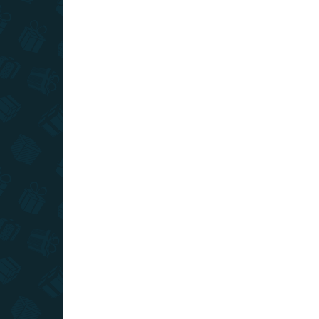
SKLADOM
(>10 KS)
Stieracia mapa sveta - slovenská
verzia Deluxe XL
€22
Do košíka
Ak radi cestujete, cestovateľská mapa je skvelým
doplnkom do vašej izby. Môžete si na nej zotrieť
už navštívené destinácie a spomínať na svoje