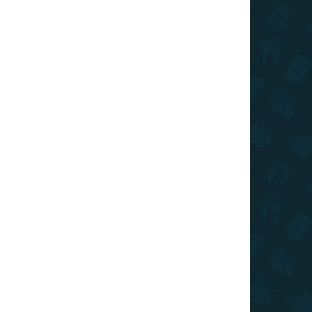
SKLADOM
(>10 KS)
Stieracia mapa Slovenska RETRO XL
€22
Do košíka
Stieracia mapa Slovenska - retro edícia s hnedým
pozadím v prevedení so zlatou stieracou vrstvou.
Zotrite navštívené miesta a odhaľujte skrytú
maľovanú mapu