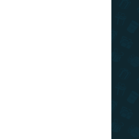
SKLADOM
(>10 KS)
Stieracia mapa sveta - Coffee edícia
zlatá XL
€22
Do košíka
Najpredávanejšia stieracia mapa sveta teraz v
špeciálnej Coffee edícii v zlatej stieracej farbe XL