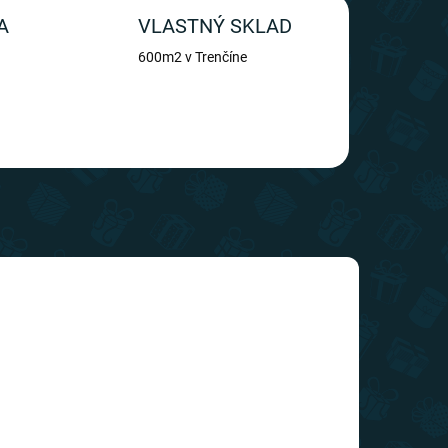
A
VLASTNÝ SKLAD
600m2 v Trenčíne
TIP
SLOVENSKÝ VÝROBCA