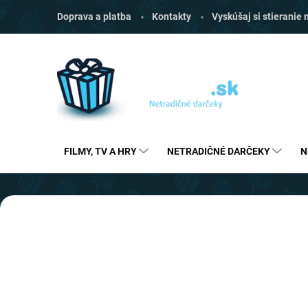
Prejsť
Doprava a platba
Kontakty
Vyskúšaj si stieranie
na
obsah
FILMY, TV A HRY
NETRADIČNÉ DARČEKY
N
V
Predchádzajúce
i
t
a
j
t