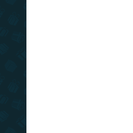
SKLADOM
(>10 KS)
Stieracia mapa Slovenska XL -
strieborná
€16
Do košíka
Stierajte striebornú stieraciu vrstvu na tejto mape
a odhaľte krásne ručne maľované Slovensko.
Originálna stieracia mapa Slovenska pre pravých
cestovateľov.
TIP