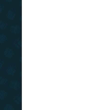
cesty svetom
AKCIA
TIP
SLOVENSKÝ VÝROBCA