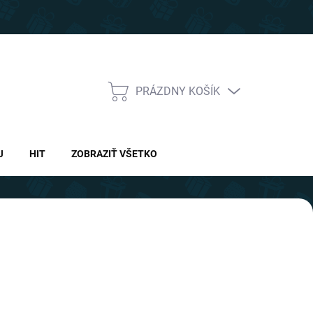
PRÁZDNY KOŠÍK
NÁKUPNÝ
KOŠÍK
J
HIT
ZOBRAZIŤ VŠETKO
Nasledujúce