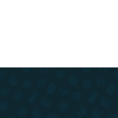
Do košíka
XXL prevedenie stieracej mapy Slovenska v
limitovanej edícii ! Navštevujte pamiatky a
stierajte si navštívené miesta na ručne maľovanej
mape.