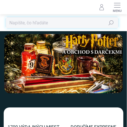
Prejsť
na
obsah
Hľadať
V
i
t
a
j
t
e
v
n
a
š
o