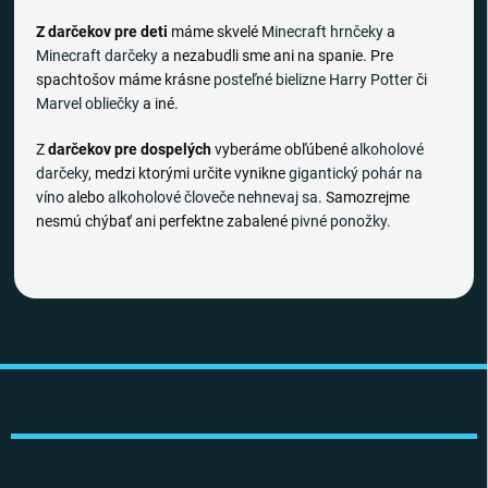
Z darčekov pre deti
máme skvelé
Minecraft hrnčeky
a
Minecraft darčeky
a nezabudli sme ani na spanie. Pre
spachtošov máme krásne
posteľné bielizne
Harry Potter
či
Marvel obliečky
a iné.
Z
darčekov pre dospelých
vyberáme obľúbené
alkoholové
darčeky
, medzi ktorými určite vynikne
gigantický pohár na
víno
alebo
alkoholové človeče nehnevaj sa
. Samozrejme
nesmú chýbať ani perfektne zabalené
pivné ponožky
.
Z
á
p
ä
t