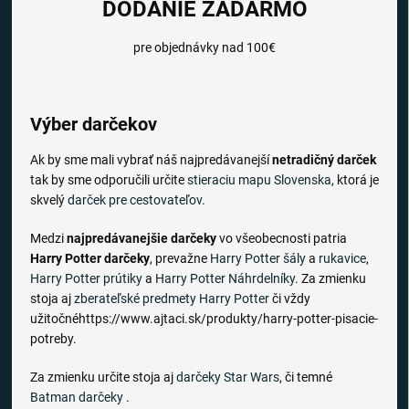
DODANIE ZADARMO
pre objednávky nad 100€
Výber darčekov
Ak by sme mali vybrať náš najpredávanejší
netradičný darček
tak by sme odporučili určite
stieraciu mapu Slovenska
, ktorá je
skvelý
darček pre cestovateľov
.
Medzi
najpredávanejšie darčeky
vo všeobecnosti patria
Harry Potter darčeky
, prevažne
Harry Potter šály
a
rukavice
,
Harry Potter prútiky
a
Harry Potter Náhrdelníky
. Za zmienku
stoja aj
zberateľské predmety Harry Potter
či vždy
užitočnéhttps://www.ajtaci.sk/produkty/harry-potter-pisacie-
potreby.
Za zmienku určite stoja aj
darčeky Star Wars
, či temné
Batman darčeky
.