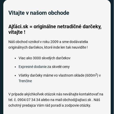
Vitajte v našom obchode
Ajťáci.sk = originálne netradičné darčeky,
vitajte !
Náš obchod vznikol v roku 2009 a sme dodávatelia
originálnych darčekov, ktoré inde len tak neuvidíte !
Viac ako 3000 skvelých darčekov
Expresné dodanie
za skvelé ceny
2
Všetky darčeky máme vo vlastnom sklade (600m
) v
Trenčíne
V prípade akýchkoľvek otázok nás neváhajte kontaktovať na
tel. č. 0904 07 34 34 alebo na mail obchod@ajtaci.sk . Náš
ochotný predajca Vám rád poradí a zodpovie otázky.