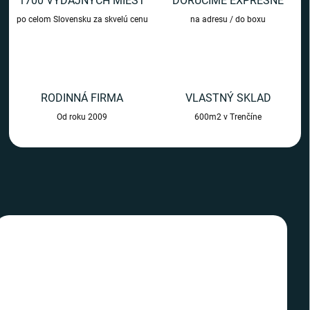
1700 VÝDAJNÝCH MIEST
DORUČÍME EXPRESNE
m
po celom Slovensku za skvelú cenu
na adresu / do boxu
o
b
c
h
RODINNÁ FIRMA
VLASTNÝ SKLAD
o
Od roku 2009
600m2 v Trenčíne
d
e
TIP
TIP
SLOVENSKÝ VÝROBCA
SLOVENSKÝ VÝROBCA