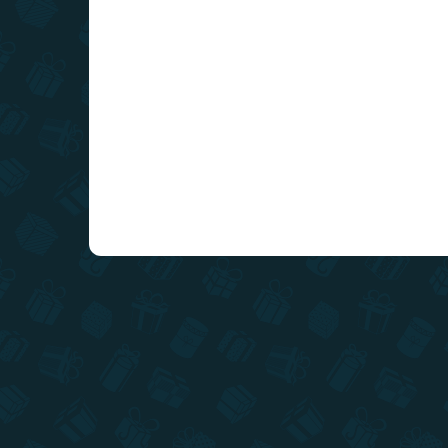
Do košíka
Naša nádherná a ručne maľovaná mapa Vysoké
Tatry ukrytá pod zlatou stieracou vrstvou.
Cestuje, stierajte, spoznávajte a odhaľujte mapu
Vysokých Tatier