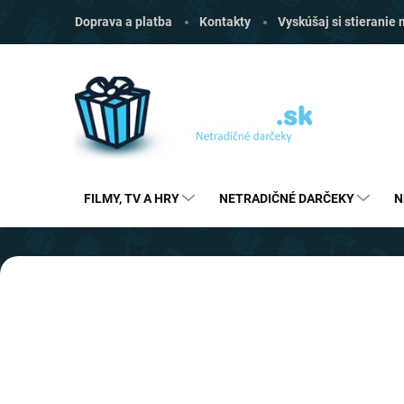
Prejsť
Doprava a platba
Kontakty
Vyskúšaj si stieranie
na
obsah
FILMY, TV A HRY
NETRADIČNÉ DARČEKY
N
V
Predchádzajúce
i
t
a
j
t