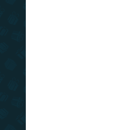
SKLADOM
(>10 KS)
Stieracia mapa Slovenska XL -
strieborná
€16
Do košíka
Stierajte striebornú stieraciu vrstvu na tejto mape
a odhaľte krásne ručne maľované Slovensko.
Originálna stieracia mapa Slovenska pre pravých
cestovateľov.
TIP