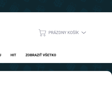
PRÁZDNY KOŠÍK
NÁKUPNÝ
KOŠÍK
J
HIT
ZOBRAZIŤ VŠETKO
Nasledujúce