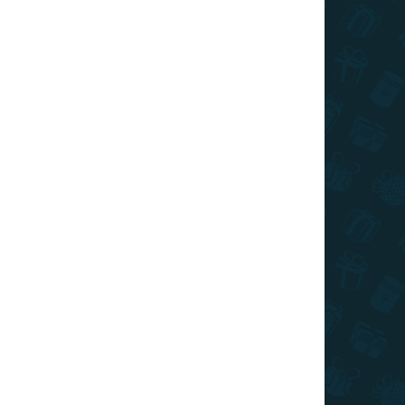
SKLADOM
(>10 KS)
Stieracia mapa Slovenska RETRO XL
€22
Do košíka
Stieracia mapa Slovenska - retro edícia s hnedým
pozadím v prevedení so zlatou stieracou vrstvou.
Zotrite navštívené miesta a odhaľujte skrytú
maľovanú mapu