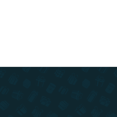
Do košíka
XXL prevedenie stieracej mapy Slovenska v
limitovanej edícii ! Navštevujte pamiatky a
stierajte si navštívené miesta na ručne maľovanej
mape.