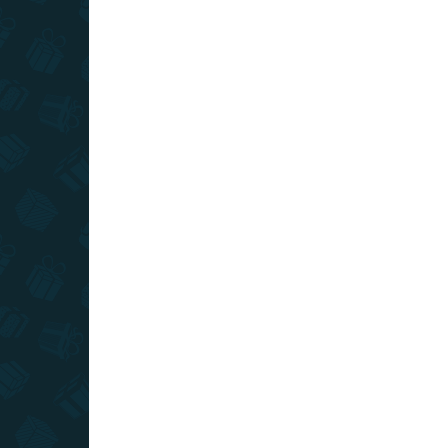
SKLADOM
(>10 KS)
Stieracia mapa sveta - slovenská
verzia Deluxe XL
€22
Do košíka
Ak radi cestujete, cestovateľská mapa je skvelým
doplnkom do vašej izby. Môžete si na nej zotrieť
už navštívené destinácie a spomínať na svoje