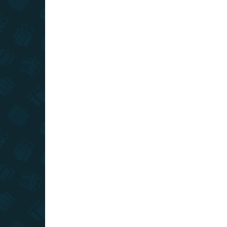
SLOVENSKÝ VÝROBCA
SKLADOM
(>10 KS)
Stieracia mapa Vysoké Tatry - Deluxe
XL
€22