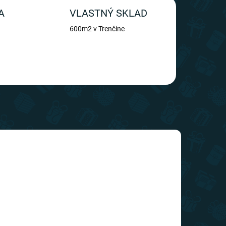
A
VLASTNÝ SKLAD
600m2 v Trenčíne
TIP
SLOVENSKÝ VÝROBCA