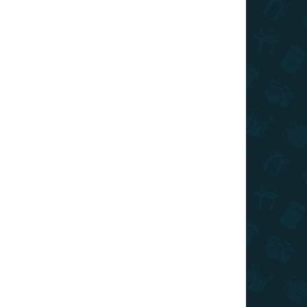
SKLADOM
(>10 KS)
Stieracia mapa sveta - Coffee edícia
zlatá XL
€22
Do košíka
Najpredávanejšia stieracia mapa sveta teraz v
špeciálnej Coffee edícii v zlatej stieracej farbe XL