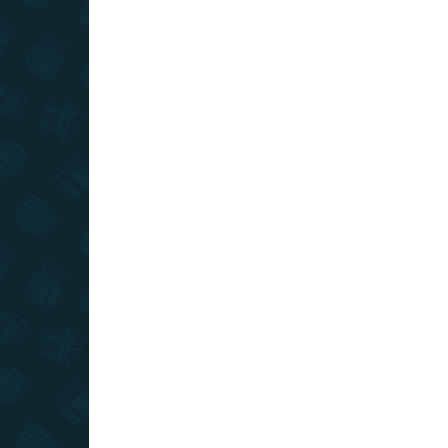
cesty svetom
AKCIA
TIP
SLOVENSKÝ VÝROBCA