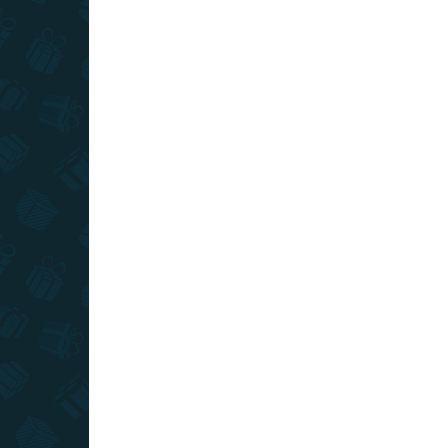
SKLADOM
(>10 KS)
Stieracia mapa sveta - slovenská
verzia Deluxe XL
€22
Do košíka
Ak radi cestujete, cestovateľská mapa je skvelým
doplnkom do vašej izby. Môžete si na nej zotrieť
už navštívené destinácie a spomínať na svoje