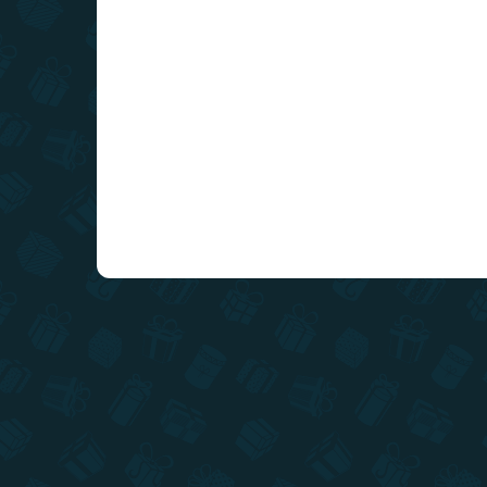
Do košíka
Naša nádherná a ručne maľovaná mapa Vysoké
Tatry ukrytá pod zlatou stieracou vrstvou.
Cestuje, stierajte, spoznávajte a odhaľujte mapu
Vysokých Tatier