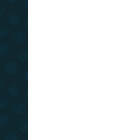
cesty svetom
AKCIA
TIP
SLOVENSKÝ VÝROBCA