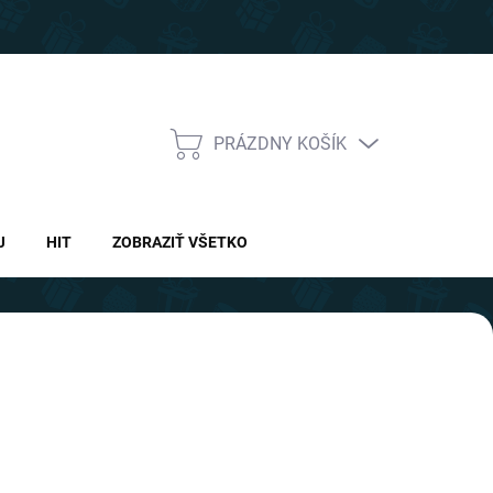
PRÁZDNY KOŠÍK
NÁKUPNÝ
KOŠÍK
J
HIT
ZOBRAZIŤ VŠETKO
Nasledujúce