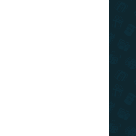
SKLADOM
(>10 KS)
Stieracia mapa Slovenska RETRO XL
€22
Do košíka
Stieracia mapa Slovenska - retro edícia s hnedým
pozadím v prevedení so zlatou stieracou vrstvou.
Zotrite navštívené miesta a odhaľujte skrytú
maľovanú mapu