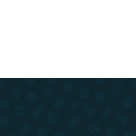
Do košíka
XXL prevedenie stieracej mapy Slovenska v
limitovanej edícii ! Navštevujte pamiatky a
stierajte si navštívené miesta na ručne maľovanej
mape.