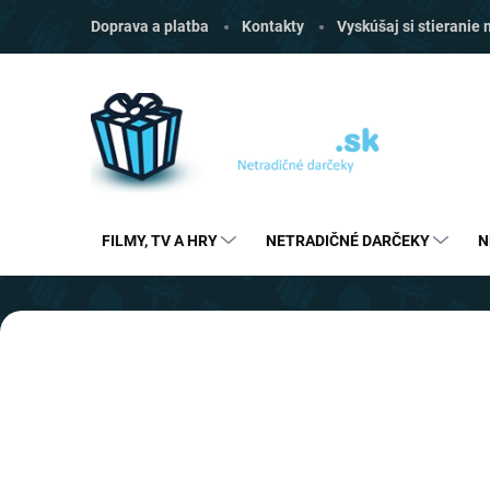
Prejsť
Doprava a platba
Kontakty
Vyskúšaj si stieranie
na
obsah
FILMY, TV A HRY
NETRADIČNÉ DARČEKY
N
V
Predchádzajúce
i
t
a
j
t