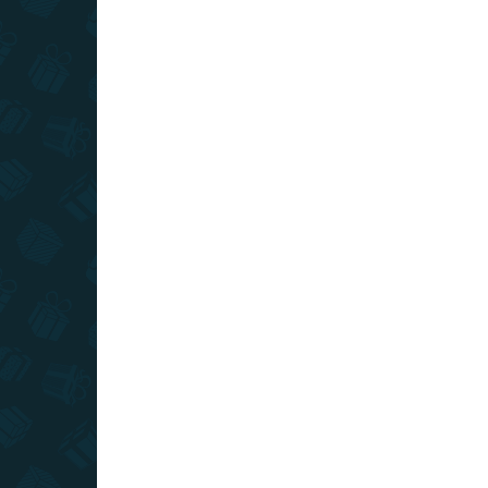
SKLADOM
(>10 KS)
Stieracia mapa Slovenska XL -
strieborná
€16
Do košíka
Stierajte striebornú stieraciu vrstvu na tejto mape
a odhaľte krásne ručne maľované Slovensko.
Originálna stieracia mapa Slovenska pre pravých
cestovateľov.
TIP