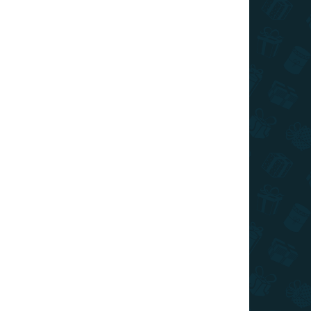
SKLADOM
(>10 KS)
Stieracia mapa sveta - Coffee edícia
zlatá XL
€22
Do košíka
Najpredávanejšia stieracia mapa sveta teraz v
špeciálnej Coffee edícii v zlatej stieracej farbe XL