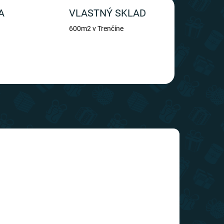
A
VLASTNÝ SKLAD
600m2 v Trenčíne
TIP
SLOVENSKÝ VÝROBCA