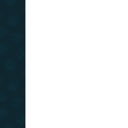
SLOVENSKÝ VÝROBCA
SKLADOM
(>10 KS)
Stieracia mapa Vysoké Tatry - Deluxe
XL
€22