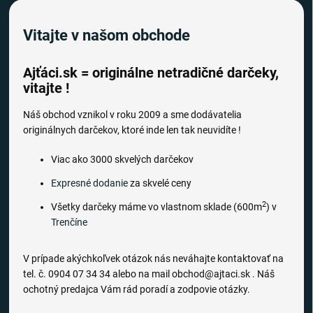
Vitajte v našom obchode
Ajťáci.sk = originálne netradičné darčeky,
vitajte !
Náš obchod vznikol v roku 2009 a sme dodávatelia
originálnych darčekov, ktoré inde len tak neuvidíte !
Viac ako 3000 skvelých darčekov
Expresné dodanie
za skvelé ceny
2
Všetky darčeky máme vo vlastnom sklade (600m
) v
Trenčíne
V prípade akýchkoľvek otázok nás neváhajte kontaktovať na
tel. č. 0904 07 34 34 alebo na mail obchod@ajtaci.sk . Náš
ochotný predajca Vám rád poradí a zodpovie otázky.