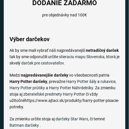
DODANIE ZADARMO
pre objednávky nad 100€
Výber darčekov
Ak by sme mali vybrať náš najpredávanejší
netradičný darček
tak by sme odporučili určite
stieraciu mapu Slovenska
, ktorá je
skvelý
darček pre cestovateľov
.
Medzi
najpredávanejšie darčeky
vo všeobecnosti patria
Harry Potter darčeky
, prevažne
Harry Potter šály
a
rukavice
,
Harry Potter prútiky
a
Harry Potter Náhrdelníky
. Za zmienku
stoja aj
zberateľské predmety Harry Potter
či vždy
užitočnéhttps://www.ajtaci.sk/produkty/harry-potter-pisacie-
potreby.
Za zmienku určite stoja aj
darčeky Star Wars
, či temné
Batman darčeky
.