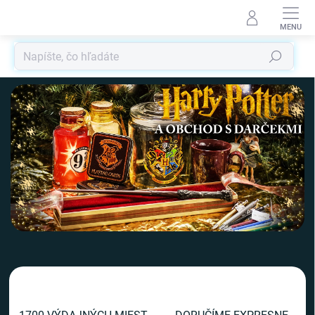
Prejsť
na
obsah
Hľadať
V
i
t
a
j
t
e
v
n
a
š
o