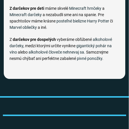
Z darčekov pre deti
máme skvelé
Minecraft hrnčeky
a
Minecraft darčeky
a nezabudli sme ani na spanie. Pre
spachtošov máme krásne
posteľné bielizne
Harry Potter
či
Marvel obliečky
a iné.
Z
darčekov pre dospelých
vyberáme obľúbené
alkoholové
darčeky
, medzi ktorými určite vynikne
gigantický pohár na
víno
alebo
alkoholové človeče nehnevaj sa
. Samozrejme
nesmú chýbať ani perfektne zabalené
pivné ponožky
.
Z
á
p
ä
t