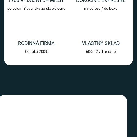
1700 VÝDAJNÝCH MIEST
DORUČÍME EXPRESNE
m
po celom Slovensku za skvelú cenu
na adresu / do boxu
o
b
c
h
RODINNÁ FIRMA
VLASTNÝ SKLAD
o
Od roku 2009
600m2 v Trenčíne
d
e
TIP
TIP
SLOVENSKÝ VÝROBCA
SLOVENSKÝ VÝROBCA