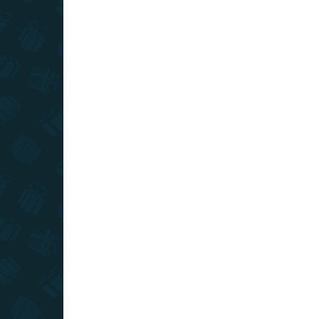
SKLADOM
(>10 KS)
Stieracia mapa sveta - slovenská
verzia Deluxe XL
€22
Do košíka
Ak radi cestujete, cestovateľská mapa je skvelým
doplnkom do vašej izby. Môžete si na nej zotrieť
už navštívené destinácie a spomínať na svoje