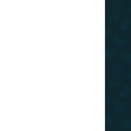
SKLADOM
(>10 KS)
Stieracia mapa sveta - Coffee edícia
zlatá XL
€22
Do košíka
Najpredávanejšia stieracia mapa sveta teraz v
špeciálnej Coffee edícii v zlatej stieracej farbe XL