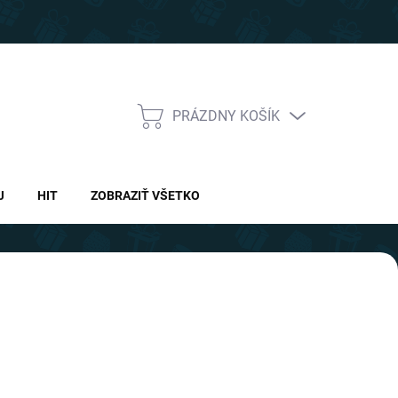
PRÁZDNY KOŠÍK
NÁKUPNÝ
KOŠÍK
J
HIT
ZOBRAZIŤ VŠETKO
Nasledujúce