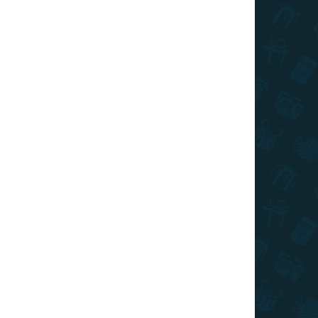
SKLADOM
(>10 KS)
Stieracia mapa Slovenska RETRO XL
€22
Do košíka
Stieracia mapa Slovenska - retro edícia s hnedým
pozadím v prevedení so zlatou stieracou vrstvou.
Zotrite navštívené miesta a odhaľujte skrytú
maľovanú mapu