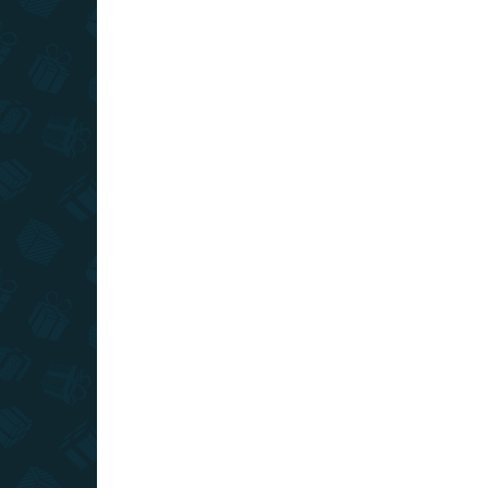
SKLADOM
(>10 KS)
Stieracia mapa Slovenska XL -
strieborná
€16
Do košíka
Stierajte striebornú stieraciu vrstvu na tejto mape
a odhaľte krásne ručne maľované Slovensko.
Originálna stieracia mapa Slovenska pre pravých
cestovateľov.
TIP