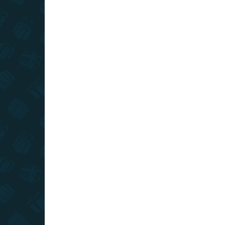
cesty svetom
AKCIA
TIP
SLOVENSKÝ VÝROBCA