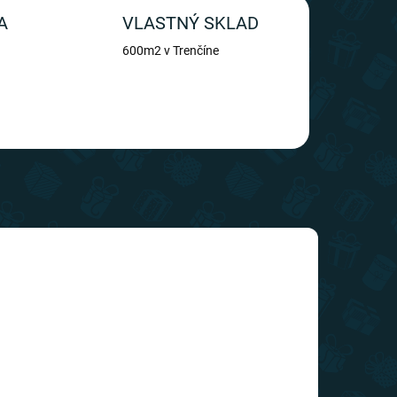
A
VLASTNÝ SKLAD
600m2 v Trenčíne
TIP
SLOVENSKÝ VÝROBCA