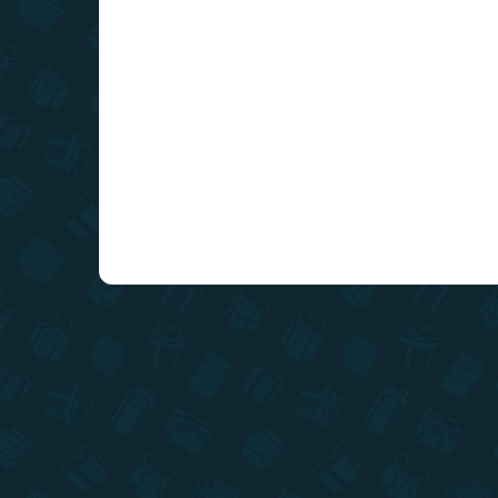
Do košíka
Naša nádherná a ručne maľovaná mapa Vysoké
Tatry ukrytá pod zlatou stieracou vrstvou.
Cestuje, stierajte, spoznávajte a odhaľujte mapu
Vysokých Tatier