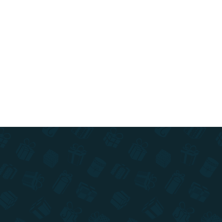
Do košíka
XXL prevedenie stieracej mapy Slovenska v
limitovanej edícii ! Navštevujte pamiatky a
stierajte si navštívené miesta na ručne maľovanej
mape.