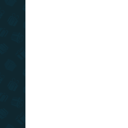
SLOVENSKÝ VÝROBCA
SKLADOM
(>10 KS)
Stieracia mapa Vysoké Tatry - Deluxe
XL
€22