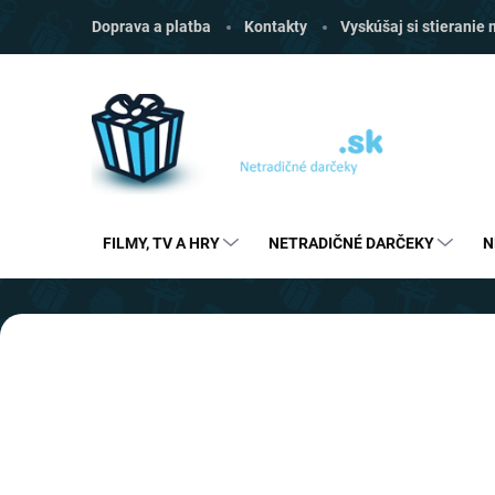
Prejsť
Doprava a platba
Kontakty
Vyskúšaj si stieranie
na
obsah
FILMY, TV A HRY
NETRADIČNÉ DARČEKY
N
V
Predchádzajúce
i
t
a
j
t