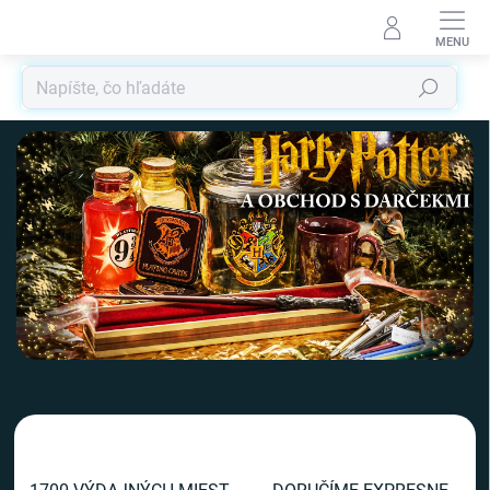
Prejsť
na
obsah
Hľadať
V
i
t
a
j
t
e
v
n
a
š
o