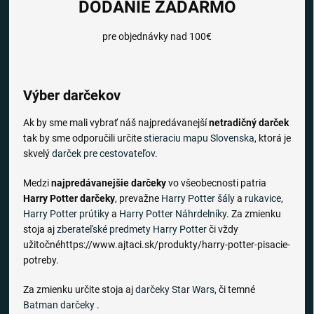
DODANIE ZADARMO
pre objednávky nad 100€
Výber darčekov
Ak by sme mali vybrať náš najpredávanejší
netradičný darček
tak by sme odporučili určite
stieraciu mapu Slovenska
, ktorá je
skvelý
darček pre cestovateľov
.
Medzi
najpredávanejšie darčeky
vo všeobecnosti patria
Harry Potter darčeky
, prevažne
Harry Potter šály
a
rukavice
,
Harry Potter prútiky
a
Harry Potter Náhrdelníky
. Za zmienku
stoja aj
zberateľské predmety Harry Potter
či vždy
užitočnéhttps://www.ajtaci.sk/produkty/harry-potter-pisacie-
potreby.
Za zmienku určite stoja aj
darčeky Star Wars
, či temné
Batman darčeky
.