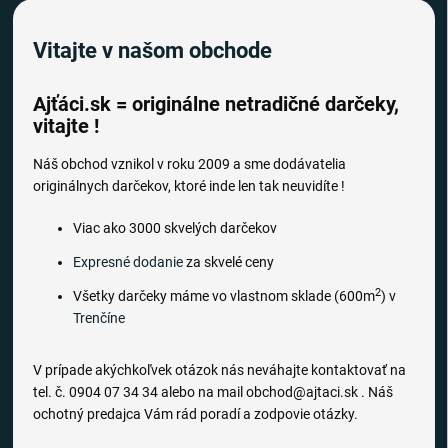
Vitajte v našom obchode
Ajťáci.sk = originálne netradičné darčeky,
vitajte !
Náš obchod vznikol v roku 2009 a sme dodávatelia
originálnych darčekov, ktoré inde len tak neuvidíte !
Viac ako 3000 skvelých darčekov
Expresné dodanie
za skvelé ceny
2
Všetky darčeky máme vo vlastnom sklade (600m
) v
Trenčíne
V prípade akýchkoľvek otázok nás neváhajte kontaktovať na
tel. č. 0904 07 34 34 alebo na mail obchod@ajtaci.sk . Náš
ochotný predajca Vám rád poradí a zodpovie otázky.