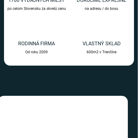
1700 VÝDAJNÝCH MIEST
DORUČÍME EXPRESNE
m
po celom Slovensku za skvelú cenu
na adresu / do boxu
o
b
c
h
RODINNÁ FIRMA
VLASTNÝ SKLAD
o
Od roku 2009
600m2 v Trenčíne
d
e
TIP
TIP
SLOVENSKÝ VÝROBCA
SLOVENSKÝ VÝROBCA