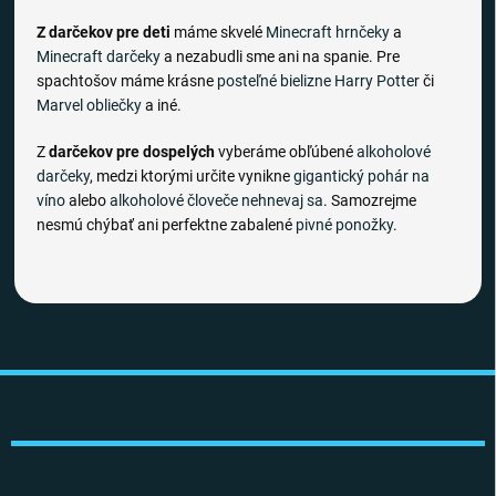
Z darčekov pre deti
máme skvelé
Minecraft hrnčeky
a
Minecraft darčeky
a nezabudli sme ani na spanie. Pre
spachtošov máme krásne
posteľné bielizne
Harry Potter
či
Marvel obliečky
a iné.
Z
darčekov pre dospelých
vyberáme obľúbené
alkoholové
darčeky
, medzi ktorými určite vynikne
gigantický pohár na
víno
alebo
alkoholové človeče nehnevaj sa
. Samozrejme
nesmú chýbať ani perfektne zabalené
pivné ponožky
.
Z
á
p
ä
t