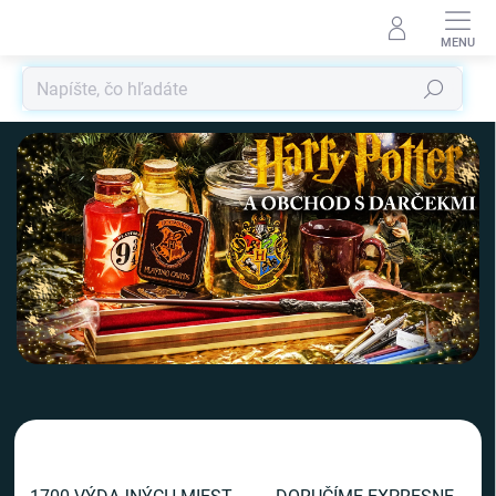
Prejsť
na
obsah
Hľadať
V
i
t
a
j
t
e
v
n
a
š
o