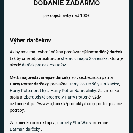
DODANIE ZADARMO
pre objednávky nad 100€
Výber darčekov
Ak by sme mali vybrať náš najpredávanejší
netradičný darček
tak by sme odporučili určite
stieraciu mapu Slovenska
, ktorá je
skvelý
darček pre cestovateľov
.
Medzi
najpredávanejšie darčeky
vo všeobecnosti patria
Harry Potter darčeky
, prevažne
Harry Potter šály
a
rukavice
,
Harry Potter prútiky
a
Harry Potter Náhrdelníky
. Za zmienku
stoja aj
zberateľské predmety Harry Potter
či vždy
užitočnéhttps://www.ajtaci.sk/produkty/harry-potter-pisacie-
potreby.
Za zmienku určite stoja aj
darčeky Star Wars
, či temné
Batman darčeky
.