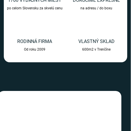
1700 VÝDAJNÝCH MIEST
DORUČÍME EXPRESNE
m
po celom Slovensku za skvelú cenu
na adresu / do boxu
o
b
c
h
RODINNÁ FIRMA
VLASTNÝ SKLAD
o
Od roku 2009
600m2 v Trenčíne
d
e
TIP
TIP
SLOVENSKÝ VÝROBCA
SLOVENSKÝ VÝROBCA