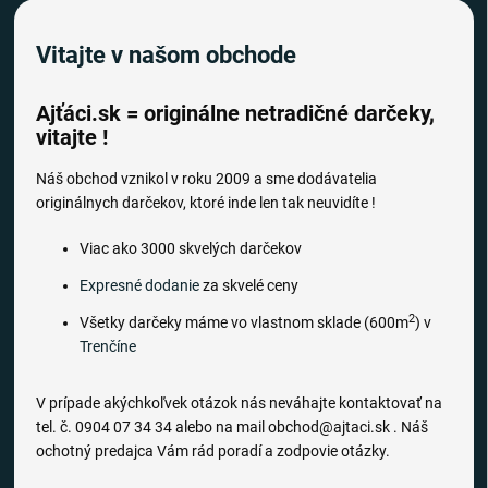
Vitajte v našom obchode
Ajťáci.sk = originálne netradičné darčeky,
vitajte !
Náš obchod vznikol v roku 2009 a sme dodávatelia
originálnych darčekov, ktoré inde len tak neuvidíte !
Viac ako 3000 skvelých darčekov
Expresné dodanie
za skvelé ceny
2
Všetky darčeky máme vo vlastnom sklade (600m
) v
Trenčíne
V prípade akýchkoľvek otázok nás neváhajte kontaktovať na
tel. č. 0904 07 34 34 alebo na mail obchod@ajtaci.sk . Náš
ochotný predajca Vám rád poradí a zodpovie otázky.