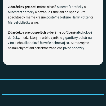
Z darčekov pre deti
máme skvelé
Minecraft hrnčeky
a
Minecraft darčeky
a nezabudli sme ani na spanie. Pre
spachtošov máme krásne
posteľné bielizne
Harry Potter
či
Marvel obliečky
a iné.
Z
darčekov pre dospelých
vyberáme obľúbené
alkoholové
darčeky
, medzi ktorými určite vynikne
gigantický pohár na
víno
alebo
alkoholové človeče nehnevaj sa
. Samozrejme
nesmú chýbať ani perfektne zabalené
pivné ponožky
.
Z
á
p
ä
t