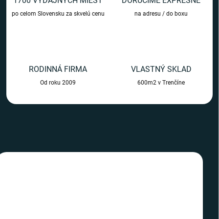
1700 VÝDAJNÝCH MIEST
DORUČÍME EXPRESNE
m
po celom Slovensku za skvelú cenu
na adresu / do boxu
o
b
c
h
RODINNÁ FIRMA
VLASTNÝ SKLAD
o
Od roku 2009
600m2 v Trenčíne
d
e
TIP
TIP
SLOVENSKÝ VÝROBCA
SLOVENSKÝ VÝROBCA