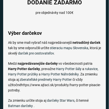
DODANIE ZADARMO
pre objednávky nad 100€
Výber darčekov
Ak by sme mali vybrať náš najpredávanejší
netradičný darček
tak by sme odporučili určite
stieraciu mapu Slovenska
, ktorá je
skvelý
darček pre cestovateľov
.
Medzi
najpredávanejšie darčeky
vo všeobecnosti patria
Harry Potter darčeky
, prevažne
Harry Potter šály
a
rukavice
,
Harry Potter prútiky
a
Harry Potter Náhrdelníky
. Za zmienku
stoja aj
zberateľské predmety Harry Potter
či vždy
užitočnéhttps://www.ajtaci.sk/produkty/harry-potter-pisacie-
potreby.
Za zmienku určite stoja aj
darčeky Star Wars
, či temné
Batman darčeky
.