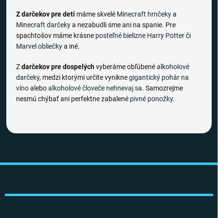
Z darčekov pre deti
máme skvelé
Minecraft hrnčeky
a
Minecraft darčeky
a nezabudli sme ani na spanie. Pre
spachtošov máme krásne
posteľné bielizne
Harry Potter
či
Marvel obliečky
a iné.
Z
darčekov pre dospelých
vyberáme obľúbené
alkoholové
darčeky
, medzi ktorými určite vynikne
gigantický pohár na
víno
alebo
alkoholové človeče nehnevaj sa
. Samozrejme
nesmú chýbať ani perfektne zabalené
pivné ponožky
.
Z
á
p
ä
t