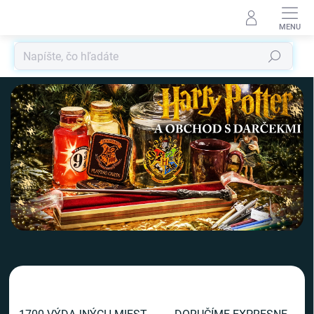
Prejsť
na
obsah
Hľadať
V
i
t
a
j
t
e
v
n
a
š
o