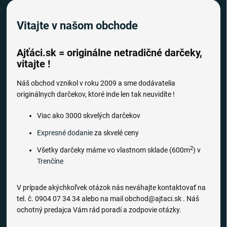
Vitajte v našom obchode
Ajťáci.sk = originálne netradičné darčeky,
vitajte !
Náš obchod vznikol v roku 2009 a sme dodávatelia
originálnych darčekov, ktoré inde len tak neuvidíte !
Viac ako 3000 skvelých darčekov
Expresné dodanie
za skvelé ceny
2
Všetky darčeky máme vo vlastnom sklade (600m
) v
Trenčíne
V prípade akýchkoľvek otázok nás neváhajte kontaktovať na
tel. č. 0904 07 34 34 alebo na mail obchod@ajtaci.sk . Náš
ochotný predajca Vám rád poradí a zodpovie otázky.