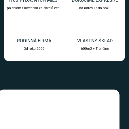
1700 VÝDAJNÝCH MIEST
DORUČÍME EXPRESNE
m
po celom Slovensku za skvelú cenu
na adresu / do boxu
o
b
c
h
RODINNÁ FIRMA
VLASTNÝ SKLAD
o
Od roku 2009
600m2 v Trenčíne
d
e
TIP
TIP
SLOVENSKÝ VÝROBCA
SLOVENSKÝ VÝROBCA