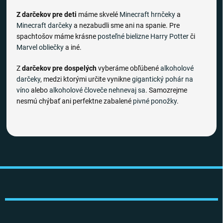
Z darčekov pre deti
máme skvelé
Minecraft hrnčeky
a
Minecraft darčeky
a nezabudli sme ani na spanie. Pre
spachtošov máme krásne
posteľné bielizne
Harry Potter
či
Marvel obliečky
a iné.
Z
darčekov pre dospelých
vyberáme obľúbené
alkoholové
darčeky
, medzi ktorými určite vynikne
gigantický pohár na
víno
alebo
alkoholové človeče nehnevaj sa
. Samozrejme
nesmú chýbať ani perfektne zabalené
pivné ponožky
.
Z
á
p
ä
t