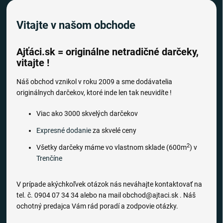
Vitajte v našom obchode
Ajťáci.sk = originálne netradičné darčeky,
vitajte !
Náš obchod vznikol v roku 2009 a sme dodávatelia
originálnych darčekov, ktoré inde len tak neuvidíte !
Viac ako 3000 skvelých darčekov
Expresné dodanie
za skvelé ceny
2
Všetky darčeky máme vo vlastnom sklade (600m
) v
Trenčíne
V prípade akýchkoľvek otázok nás neváhajte kontaktovať na
tel. č. 0904 07 34 34 alebo na mail obchod@ajtaci.sk . Náš
ochotný predajca Vám rád poradí a zodpovie otázky.