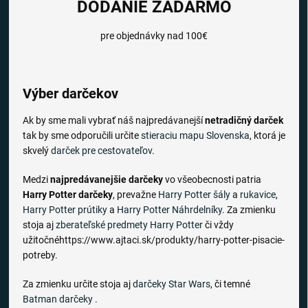
DODANIE ZADARMO
pre objednávky nad 100€
Výber darčekov
Ak by sme mali vybrať náš najpredávanejší
netradičný darček
tak by sme odporučili určite
stieraciu mapu Slovenska
, ktorá je
skvelý
darček pre cestovateľov
.
Medzi
najpredávanejšie darčeky
vo všeobecnosti patria
Harry Potter darčeky
, prevažne
Harry Potter šály
a
rukavice
,
Harry Potter prútiky
a
Harry Potter Náhrdelníky
. Za zmienku
stoja aj
zberateľské predmety Harry Potter
či vždy
užitočnéhttps://www.ajtaci.sk/produkty/harry-potter-pisacie-
potreby.
Za zmienku určite stoja aj
darčeky Star Wars
, či temné
Batman darčeky
.