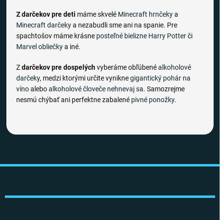
Z darčekov pre deti
máme skvelé
Minecraft hrnčeky
a
Minecraft darčeky
a nezabudli sme ani na spanie. Pre
spachtošov máme krásne
posteľné bielizne
Harry Potter
či
Marvel obliečky
a iné.
Z
darčekov pre dospelých
vyberáme obľúbené
alkoholové
darčeky
, medzi ktorými určite vynikne
gigantický pohár na
víno
alebo
alkoholové človeče nehnevaj sa
. Samozrejme
nesmú chýbať ani perfektne zabalené
pivné ponožky
.
Z
á
p
ä
t