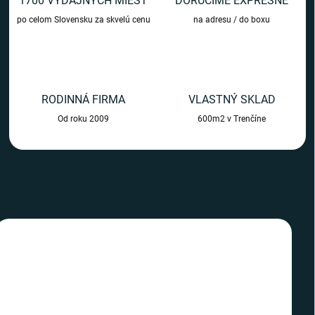
1700 VÝDAJNÝCH MIEST
DORUČÍME EXPRESNE
m
po celom Slovensku za skvelú cenu
na adresu / do boxu
o
b
c
h
RODINNÁ FIRMA
VLASTNÝ SKLAD
o
Od roku 2009
600m2 v Trenčíne
d
e
TIP
TIP
SLOVENSKÝ VÝROBCA
SLOVENSKÝ VÝROBCA