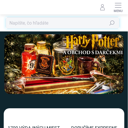
Prejsť
na
obsah
Hľadať
V
i
t
a
j
t
e
v
n
a
š
o