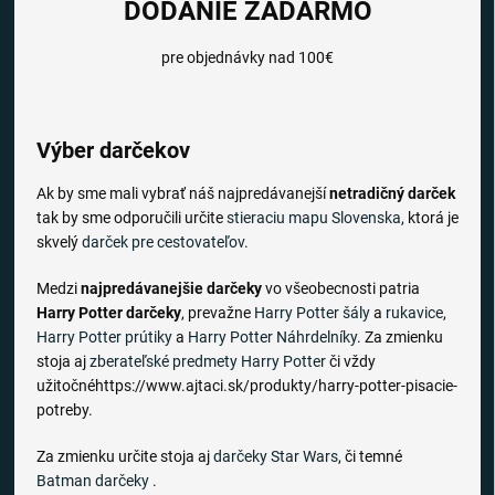
DODANIE ZADARMO
pre objednávky nad 100€
Výber darčekov
Ak by sme mali vybrať náš najpredávanejší
netradičný darček
tak by sme odporučili určite
stieraciu mapu Slovenska
, ktorá je
skvelý
darček pre cestovateľov
.
Medzi
najpredávanejšie darčeky
vo všeobecnosti patria
Harry Potter darčeky
, prevažne
Harry Potter šály
a
rukavice
,
Harry Potter prútiky
a
Harry Potter Náhrdelníky
. Za zmienku
stoja aj
zberateľské predmety Harry Potter
či vždy
užitočnéhttps://www.ajtaci.sk/produkty/harry-potter-pisacie-
potreby.
Za zmienku určite stoja aj
darčeky Star Wars
, či temné
Batman darčeky
.