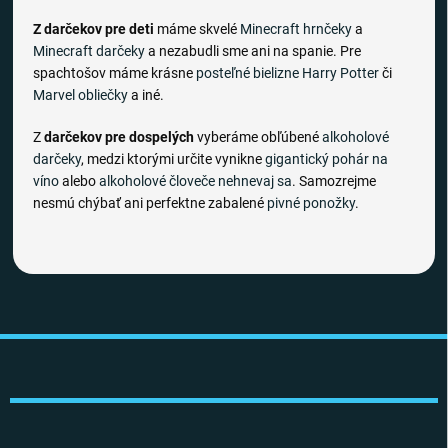
Z darčekov pre deti
máme skvelé
Minecraft hrnčeky
a
Minecraft darčeky
a nezabudli sme ani na spanie. Pre
spachtošov máme krásne
posteľné bielizne
Harry Potter
či
Marvel obliečky
a iné.
Z
darčekov pre dospelých
vyberáme obľúbené
alkoholové
darčeky
, medzi ktorými určite vynikne
gigantický pohár na
víno
alebo
alkoholové človeče nehnevaj sa
. Samozrejme
nesmú chýbať ani perfektne zabalené
pivné ponožky
.
Z
á
p
ä
t