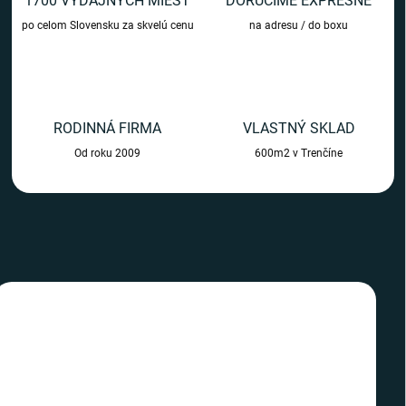
1700 VÝDAJNÝCH MIEST
DORUČÍME EXPRESNE
m
po celom Slovensku za skvelú cenu
na adresu / do boxu
o
b
c
h
RODINNÁ FIRMA
VLASTNÝ SKLAD
o
Od roku 2009
600m2 v Trenčíne
d
e
TIP
TIP
SLOVENSKÝ VÝROBCA
SLOVENSKÝ VÝROBCA