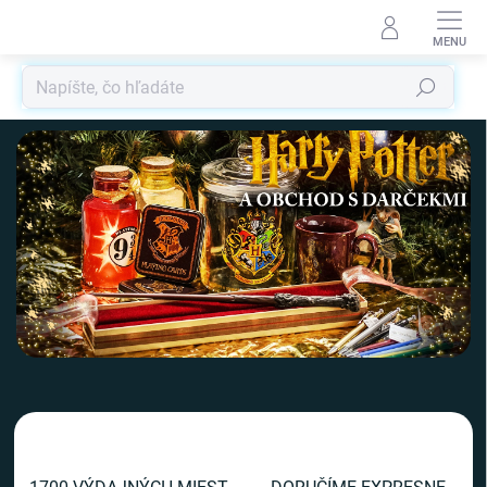
Prejsť
na
obsah
Hľadať
V
i
t
a
j
t
e
v
n
a
š
o