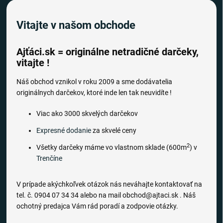
Vitajte v našom obchode
Ajťáci.sk = originálne netradičné darčeky,
vitajte !
Náš obchod vznikol v roku 2009 a sme dodávatelia
originálnych darčekov, ktoré inde len tak neuvidíte !
Viac ako 3000 skvelých darčekov
Expresné dodanie
za skvelé ceny
2
Všetky darčeky máme vo vlastnom sklade (600m
) v
Trenčíne
V prípade akýchkoľvek otázok nás neváhajte kontaktovať na
tel. č. 0904 07 34 34 alebo na mail obchod@ajtaci.sk . Náš
ochotný predajca Vám rád poradí a zodpovie otázky.