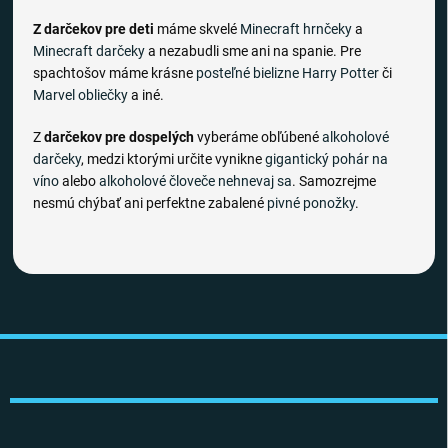
Z darčekov pre deti
máme skvelé
Minecraft hrnčeky
a
Minecraft darčeky
a nezabudli sme ani na spanie. Pre
spachtošov máme krásne
posteľné bielizne
Harry Potter
či
Marvel obliečky
a iné.
Z
darčekov pre dospelých
vyberáme obľúbené
alkoholové
darčeky
, medzi ktorými určite vynikne
gigantický pohár na
víno
alebo
alkoholové človeče nehnevaj sa
. Samozrejme
nesmú chýbať ani perfektne zabalené
pivné ponožky
.
Z
á
p
ä
t