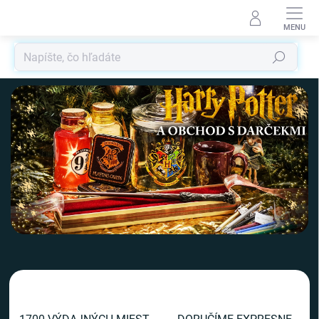
Prejsť
na
obsah
Hľadať
V
i
t
a
j
t
e
v
n
a
š
o