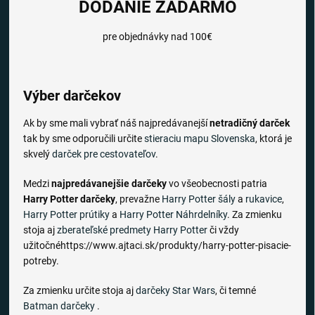
DODANIE ZADARMO
pre objednávky nad 100€
Výber darčekov
Ak by sme mali vybrať náš najpredávanejší
netradičný darček
tak by sme odporučili určite
stieraciu mapu Slovenska
, ktorá je
skvelý
darček pre cestovateľov
.
Medzi
najpredávanejšie darčeky
vo všeobecnosti patria
Harry Potter darčeky
, prevažne
Harry Potter šály
a
rukavice
,
Harry Potter prútiky
a
Harry Potter Náhrdelníky
. Za zmienku
stoja aj
zberateľské predmety Harry Potter
či vždy
užitočnéhttps://www.ajtaci.sk/produkty/harry-potter-pisacie-
potreby.
Za zmienku určite stoja aj
darčeky Star Wars
, či temné
Batman darčeky
.