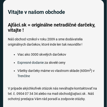
Vitajte v našom obchode
Ajťáci.sk = originálne netradičné darčeky,
vitajte !
Náš obchod vznikol v roku 2009 a sme dodávatelia
originálnych darčekov, ktoré inde len tak neuvidíte !
Viac ako 3000 skvelých darčekov
Expresné dodanie
za skvelé ceny
2
Všetky darčeky máme vo vlastnom sklade (600m
) v
Trenčíne
V prípade akýchkoľvek otázok nás neváhajte kontaktovať na
tel. č. 0904 07 34 34 alebo na mail obchod@ajtaci.sk . Náš
ochotný predajca Vám rád poradí a zodpovie otázky.