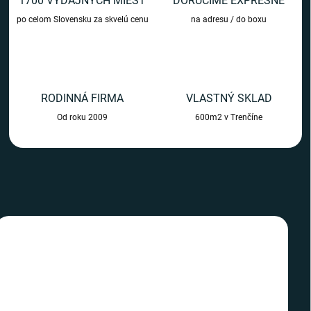
1700 VÝDAJNÝCH MIEST
DORUČÍME EXPRESNE
m
po celom Slovensku za skvelú cenu
na adresu / do boxu
o
b
c
h
RODINNÁ FIRMA
VLASTNÝ SKLAD
o
Od roku 2009
600m2 v Trenčíne
d
e
TIP
TIP
SLOVENSKÝ VÝROBCA
SLOVENSKÝ VÝROBCA