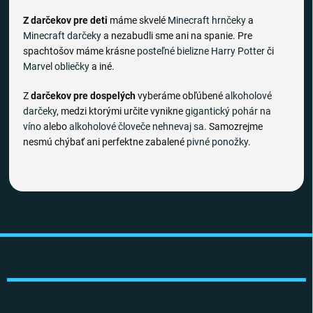
Z darčekov pre deti
máme skvelé
Minecraft hrnčeky
a
Minecraft darčeky
a nezabudli sme ani na spanie. Pre
spachtošov máme krásne
posteľné bielizne
Harry Potter
či
Marvel obliečky
a iné.
Z
darčekov pre dospelých
vyberáme obľúbené
alkoholové
darčeky
, medzi ktorými určite vynikne
gigantický pohár na
víno
alebo
alkoholové človeče nehnevaj sa
. Samozrejme
nesmú chýbať ani perfektne zabalené
pivné ponožky
.
Z
á
p
ä
t