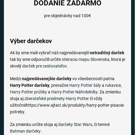
DODANIE ZADARMO
pre objednávky nad 100€
Výber darčekov
Ak by sme mali vybrať náš najpredávanejší
netradičný darček
tak by sme odporučili určite
stieraciu mapu Slovenska
, ktorá je
skvelý
darček pre cestovateľov
.
Medzi
najpredávanejšie darčeky
vo všeobecnosti patria
Harry Potter darčeky
, prevažne
Harry Potter šály
a
rukavice
,
Harry Potter prútiky
a
Harry Potter Náhrdelníky
. Za zmienku
stoja aj
zberateľské predmety Harry Potter
či vždy
užitočnéhttps://www.ajtaci.sk/produkty/harry-potter-pisacie-
potreby.
Za zmienku určite stoja aj
darčeky Star Wars
, či temné
Batman darčeky
.