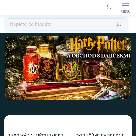
Prejsť
na
obsah
Hľadať
V
i
t
a
j
t
e
v
n
a
š
o