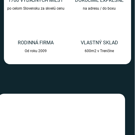
1700 VÝDAJNÝCH MIEST
DORUČÍME EXPRESNE
m
po celom Slovensku za skvelú cenu
na adresu / do boxu
o
b
c
h
RODINNÁ FIRMA
VLASTNÝ SKLAD
o
Od roku 2009
600m2 v Trenčíne
d
e
TIP
TIP
SLOVENSKÝ VÝROBCA
SLOVENSKÝ VÝROBCA