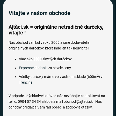
Vitajte v našom obchode
Ajťáci.sk = originálne netradičné darčeky,
vitajte !
Náš obchod vznikol v roku 2009 a sme dodávatelia
originálnych darčekov, ktoré inde len tak neuvidíte !
Viac ako 3000 skvelých darčekov
Expresné dodanie
za skvelé ceny
2
Všetky darčeky máme vo vlastnom sklade (600m
) v
Trenčíne
V prípade akýchkoľvek otázok nás neváhajte kontaktovať na
tel. č. 0904 07 34 34 alebo na mail obchod@ajtaci.sk . Náš
ochotný predajca Vám rád poradí a zodpovie otázky.