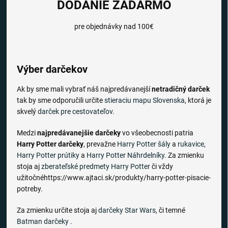
DODANIE ZADARMO
pre objednávky nad 100€
Výber darčekov
Ak by sme mali vybrať náš najpredávanejší
netradičný darček
tak by sme odporučili určite
stieraciu mapu Slovenska
, ktorá je
skvelý
darček pre cestovateľov
.
Medzi
najpredávanejšie darčeky
vo všeobecnosti patria
Harry Potter darčeky
, prevažne
Harry Potter šály
a
rukavice
,
Harry Potter prútiky
a
Harry Potter Náhrdelníky
. Za zmienku
stoja aj
zberateľské predmety Harry Potter
či vždy
užitočnéhttps://www.ajtaci.sk/produkty/harry-potter-pisacie-
potreby.
Za zmienku určite stoja aj
darčeky Star Wars
, či temné
Batman darčeky
.