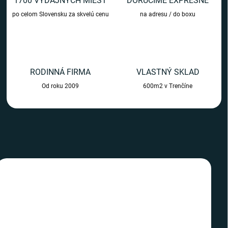
1700 VÝDAJNÝCH MIEST
DORUČÍME EXPRESNE
m
po celom Slovensku za skvelú cenu
na adresu / do boxu
o
b
c
h
RODINNÁ FIRMA
VLASTNÝ SKLAD
o
Od roku 2009
600m2 v Trenčíne
d
e
TIP
TIP
SLOVENSKÝ VÝROBCA
SLOVENSKÝ VÝROBCA