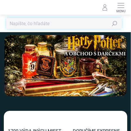
Prejsť
na
obsah
Hľadať
V
i
t
a
j
t
e
v
n
a
š
o