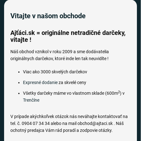
Vitajte v našom obchode
Ajťáci.sk = originálne netradičné darčeky,
vitajte !
Náš obchod vznikol v roku 2009 a sme dodávatelia
originálnych darčekov, ktoré inde len tak neuvidíte !
Viac ako 3000 skvelých darčekov
Expresné dodanie
za skvelé ceny
2
Všetky darčeky máme vo vlastnom sklade (600m
) v
Trenčíne
V prípade akýchkoľvek otázok nás neváhajte kontaktovať na
tel. č. 0904 07 34 34 alebo na mail obchod@ajtaci.sk . Náš
ochotný predajca Vám rád poradí a zodpovie otázky.