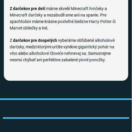
Z darčekov pre deti
máme skvelé
Minecraft hrnčeky
a
Minecraft darčeky
a nezabudli sme ani na spanie. Pre
spachtošov máme krásne
posteľné bielizne
Harry Potter
či
Marvel obliečky
a iné.
Z
darčekov pre dospelých
vyberáme obľúbené
alkoholové
darčeky
, medzi ktorými určite vynikne
gigantický pohár na
víno
alebo
alkoholové človeče nehnevaj sa
. Samozrejme
nesmú chýbať ani perfektne zabalené
pivné ponožky
.
Z
á
p
ä
t